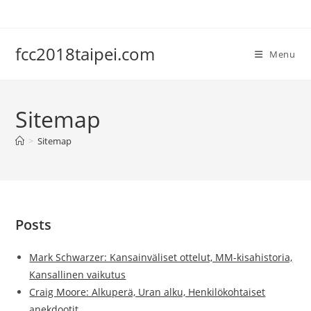
Skip
to
content
fcc2018taipei.com
Menu
Sitemap
>
Sitemap
Posts
Mark Schwarzer: Kansainväliset ottelut, MM-kisahistoria,
Kansallinen vaikutus
Craig Moore: Alkuperä, Uran alku, Henkilökohtaiset
anekdootit