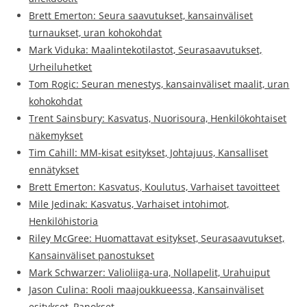
Brett Emerton: Seura saavutukset, kansainväliset
turnaukset, uran kohokohdat
Mark Viduka: Maalintekotilastot, Seurasaavutukset,
Urheiluhetket
Tom Rogic: Seuran menestys, kansainväliset maalit, uran
kohokohdat
Trent Sainsbury: Kasvatus, Nuorisoura, Henkilökohtaiset
näkemykset
Tim Cahill: MM-kisat esitykset, Johtajuus, Kansalliset
ennätykset
Brett Emerton: Kasvatus, Koulutus, Varhaiset tavoitteet
Mile Jedinak: Kasvatus, Varhaiset intohimot,
Henkilöhistoria
Riley McGree: Huomattavat esitykset, Seurasaavutukset,
Kansainväliset panostukset
Mark Schwarzer: Valioliiga-ura, Nollapelit, Urahuiput
Jason Culina: Rooli maajoukkueessa, Kansainväliset
esitykset, Panokset