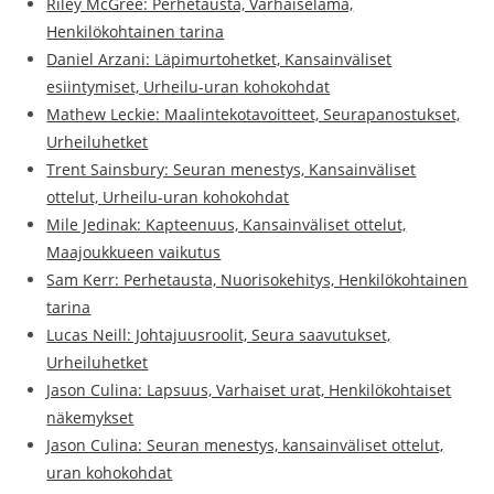
Riley McGree: Perhetausta, Varhaiselämä,
Henkilökohtainen tarina
Daniel Arzani: Läpimurtohetket, Kansainväliset
esiintymiset, Urheilu-uran kohokohdat
Mathew Leckie: Maalintekotavoitteet, Seurapanostukset,
Urheiluhetket
Trent Sainsbury: Seuran menestys, Kansainväliset
ottelut, Urheilu-uran kohokohdat
Mile Jedinak: Kapteenuus, Kansainväliset ottelut,
Maajoukkueen vaikutus
Sam Kerr: Perhetausta, Nuorisokehitys, Henkilökohtainen
tarina
Lucas Neill: Johtajuusroolit, Seura saavutukset,
Urheiluhetket
Jason Culina: Lapsuus, Varhaiset urat, Henkilökohtaiset
näkemykset
Jason Culina: Seuran menestys, kansainväliset ottelut,
uran kohokohdat