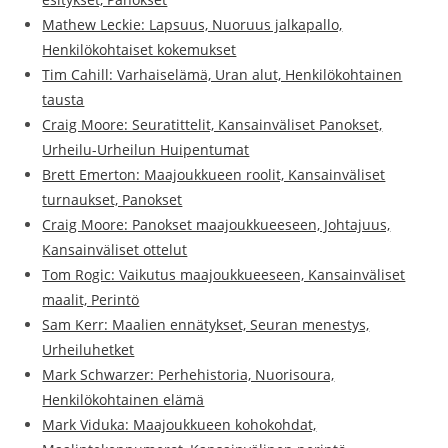
Mathew Leckie: Lapsuus, Nuoruus jalkapallo,
Henkilökohtaiset kokemukset
Tim Cahill: Varhaiselämä, Uran alut, Henkilökohtainen
tausta
Craig Moore: Seuratittelit, Kansainväliset Panokset,
Urheilu-Urheilun Huipentumat
Brett Emerton: Maajoukkueen roolit, Kansainväliset
turnaukset, Panokset
Craig Moore: Panokset maajoukkueeseen, Johtajuus,
Kansainväliset ottelut
Tom Rogic: Vaikutus maajoukkueeseen, Kansainväliset
maalit, Perintö
Sam Kerr: Maalien ennätykset, Seuran menestys,
Urheiluhetket
Mark Schwarzer: Perhehistoria, Nuorisoura,
Henkilökohtainen elämä
Mark Viduka: Maajoukkueen kohokohdat,