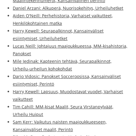
Maalintekennumerot, Kansainvälinen perintö
Daniel Arzani: Alkuperä, Nuorisokehitys, Urheiluhetket
Aiden O'Neill: Perhehistoria, Varhaiset vaikutteet,
Henkilökohtainen matka
Harry Kewell: Seurapalkinnot, Kansainväliset
esiintymiset, Urheiluhetket
Lucas Neill: Johtajuus maajoukkueessa, MM-kisahistoria,
Panokset
Mile Jedinak: Kapteenin tehtävä, Seurapalkinnot,
Urheilu-urheilun kohokohdat
Dario Vidosic: Panokset Socceroosissa, Kansainväliset
esiintymiset, Perintö
Harry Kewell: Lapsuus, Muodostavat vuodet, Varhaiset
vaikutteet
Tim Cahill: MM-kisat Maalit, Seura Virstanpylväät,
Urheilu Huiput
Sam Kerr: Vaikutus naisten maajoukkueeseen,
Kansainväliset maalit, Perintö