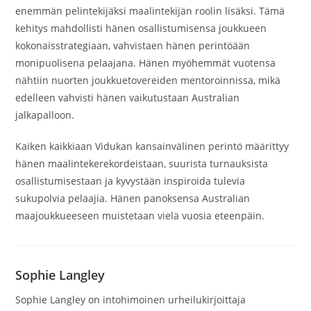
enemmän pelintekijäksi maalintekijän roolin lisäksi. Tämä
kehitys mahdollisti hänen osallistumisensa joukkueen
kokonaisstrategiaan, vahvistaen hänen perintöään
monipuolisena pelaajana. Hänen myöhemmät vuotensa
nähtiin nuorten joukkuetovereiden mentoroinnissa, mikä
edelleen vahvisti hänen vaikutustaan Australian
jalkapalloon.
Kaiken kaikkiaan Vidukan kansainvälinen perintö määrittyy
hänen maalintekerekordeistaan, suurista turnauksista
osallistumisestaan ja kyvystään inspiroida tulevia
sukupolvia pelaajia. Hänen panoksensa Australian
maajoukkueeseen muistetaan vielä vuosia eteenpäin.
Sophie Langley
Sophie Langley on intohimoinen urheilukirjoittaja