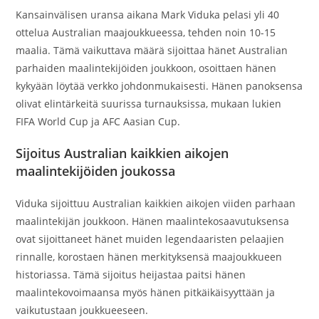
Kansainvälisen uransa aikana Mark Viduka pelasi yli 40
ottelua Australian maajoukkueessa, tehden noin 10-15
maalia. Tämä vaikuttava määrä sijoittaa hänet Australian
parhaiden maalintekijöiden joukkoon, osoittaen hänen
kykyään löytää verkko johdonmukaisesti. Hänen panoksensa
olivat elintärkeitä suurissa turnauksissa, mukaan lukien
FIFA World Cup ja AFC Aasian Cup.
Sijoitus Australian kaikkien aikojen
maalintekijöiden joukossa
Viduka sijoittuu Australian kaikkien aikojen viiden parhaan
maalintekijän joukkoon. Hänen maalintekosaavutuksensa
ovat sijoittaneet hänet muiden legendaaristen pelaajien
rinnalle, korostaen hänen merkityksensä maajoukkueen
historiassa. Tämä sijoitus heijastaa paitsi hänen
maalintekovoimaansa myös hänen pitkäikäisyyttään ja
vaikutustaan joukkueeseen.