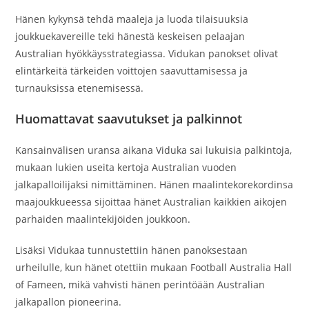
Hänen kykynsä tehdä maaleja ja luoda tilaisuuksia
joukkuekavereille teki hänestä keskeisen pelaajan
Australian hyökkäysstrategiassa. Vidukan panokset olivat
elintärkeitä tärkeiden voittojen saavuttamisessa ja
turnauksissa etenemisessä.
Huomattavat saavutukset ja palkinnot
Kansainvälisen uransa aikana Viduka sai lukuisia palkintoja,
mukaan lukien useita kertoja Australian vuoden
jalkapalloilijaksi nimittäminen. Hänen maalintekorekordinsa
maajoukkueessa sijoittaa hänet Australian kaikkien aikojen
parhaiden maalintekijöiden joukkoon.
Lisäksi Vidukaa tunnustettiin hänen panoksestaan
urheilulle, kun hänet otettiin mukaan Football Australia Hall
of Fameen, mikä vahvisti hänen perintöään Australian
jalkapallon pioneerina.