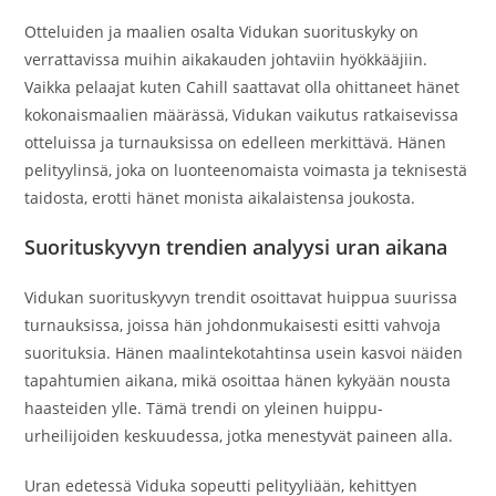
Otteluiden ja maalien osalta Vidukan suorituskyky on
verrattavissa muihin aikakauden johtaviin hyökkääjiin.
Vaikka pelaajat kuten Cahill saattavat olla ohittaneet hänet
kokonaismaalien määrässä, Vidukan vaikutus ratkaisevissa
otteluissa ja turnauksissa on edelleen merkittävä. Hänen
pelityylinsä, joka on luonteenomaista voimasta ja teknisestä
taidosta, erotti hänet monista aikalaistensa joukosta.
Suorituskyvyn trendien analyysi uran aikana
Vidukan suorituskyvyn trendit osoittavat huippua suurissa
turnauksissa, joissa hän johdonmukaisesti esitti vahvoja
suorituksia. Hänen maalintekotahtinsa usein kasvoi näiden
tapahtumien aikana, mikä osoittaa hänen kykyään nousta
haasteiden ylle. Tämä trendi on yleinen huippu-
urheilijoiden keskuudessa, jotka menestyvät paineen alla.
Uran edetessä Viduka sopeutti pelityyliään, kehittyen