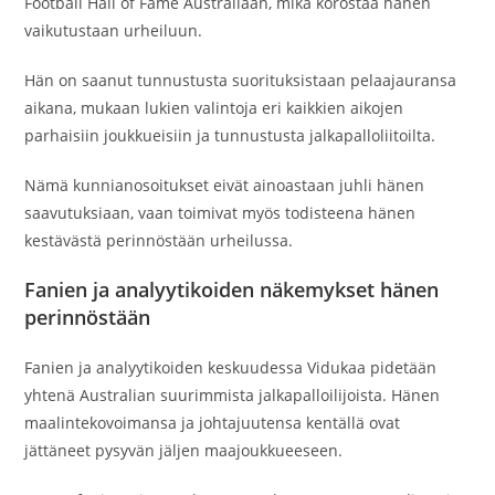
Football Hall of Fame Australiaan, mikä korostaa hänen
vaikutustaan urheiluun.
Hän on saanut tunnustusta suorituksistaan pelaajauransa
aikana, mukaan lukien valintoja eri kaikkien aikojen
parhaisiin joukkueisiin ja tunnustusta jalkapalloliitoilta.
Nämä kunnianosoitukset eivät ainoastaan juhli hänen
saavutuksiaan, vaan toimivat myös todisteena hänen
kestävästä perinnöstään urheilussa.
Fanien ja analyytikoiden näkemykset hänen
perinnöstään
Fanien ja analyytikoiden keskuudessa Vidukaa pidetään
yhtenä Australian suurimmista jalkapalloilijoista. Hänen
maalintekovoimansa ja johtajuutensa kentällä ovat
jättäneet pysyvän jäljen maajoukkueeseen.