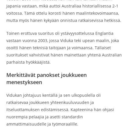
Japania vastaan, mikä auttoi Australiaa historiallisessa 2-1
voitossa. Tämä ottelu korosti hänen maalintekovoimaansa,
mutta myös hänen kykyään onnistua ratkaisevissa hetkissä.
Toinen erottuva suoritus oli ystävyysottelussa Englantia
vastaan vuonna 2003, jossa Viduka teki upean maalin, joka
osoitti hänen teknisiä taitojaan ja voimaansa. Tällaiset
suoritukset vahvistivat hänen mainettaan yhtenä Australian
parhaista hyökkääjistä.
Merkittävät panokset joukkueen
menestykseen
Vidukan johtajuus kentällä ja sen ulkopuolella oli
ratkaisevaa joukkueen yhteenkuuluvuuden ja
itseluottamuksen edistämisessä. Kapteenina hän ohjasi
nuorempia pelaajia ja asetti standardin
ammattimaisuudelle ja työmoraalille.