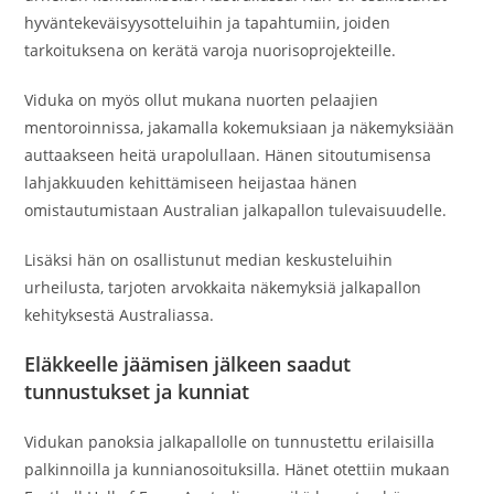
hyväntekeväisyysotteluihin ja tapahtumiin, joiden
tarkoituksena on kerätä varoja nuorisoprojekteille.
Viduka on myös ollut mukana nuorten pelaajien
mentoroinnissa, jakamalla kokemuksiaan ja näkemyksiään
auttaakseen heitä urapolullaan. Hänen sitoutumisensa
lahjakkuuden kehittämiseen heijastaa hänen
omistautumistaan Australian jalkapallon tulevaisuudelle.
Lisäksi hän on osallistunut median keskusteluihin
urheilusta, tarjoten arvokkaita näkemyksiä jalkapallon
kehityksestä Australiassa.
Eläkkeelle jäämisen jälkeen saadut
tunnustukset ja kunniat
Vidukan panoksia jalkapallolle on tunnustettu erilaisilla
palkinnoilla ja kunnianosoituksilla. Hänet otettiin mukaan