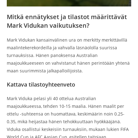
Mitkä ennätykset ja tilastot määrittävät
Mark Vidukan vaikutuksen?
Mark Vidukan kansainvälinen ura on merkitty merkittävillä
maalintekerekordeilla ja vahvalla läsnäololla suurissa
turnauksissa. Hänen panoksensa Australian
maajoukkueeseen on vahvistanut hänen perintöään yhtenä
maan suurimmista jalkapalloilijoista.
Kattava tilastoyhteenveto
Mark Viduka pelasi yli 40 ottelua Australian
maajoukkueessa, tehden 10-15 maalia. Hänen maalit per
ottelu -suhteensa on huomattava, keskimäärin noin 0.25-
0.35, mikä heijastaa hänen tehokkuuttaan hyökkääjänä.
Viduka osallistui keskeisiin turnauksiin, mukaan lukien FIFA
World Cup ja AFC Aasian Cup, esitellen taitojaan