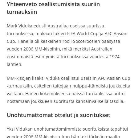
Yhteenveto osallistumisista suuriin
turnauksiin
Mark Viduka edusti Australiaa useissa suurissa
turnauksissa, mukaan lukien FIFA World Cup ja AFC Aasian
Cup. Hänellä oli keskeinen rooli Socceroosien pääsyssä
vuoden 2006 MM-kisoihin, mikä merkitsi Australian
ensimmäistä esiintymistä turnauksessa vuodesta 1974
lähtien.
MM-kisojen lisäksi Viduka osallistui useisiin AFC Aasian Cup
-turnauksiin, esitellen taitojaan huippu-itämaisia joukkueita
vastaan. Hänen kokemuksensa näissä turnauksissa auttoi
nostamaan joukkueen suoritusta kansainvälisellä tasolla.
Unohtumattomat ottelut ja suoritukset
Yksi Vidukan unohtumattomimmista suorituksista tapahtui
vuoden 2006 MM-kisoissa, kun hän teki tärkeän maalin