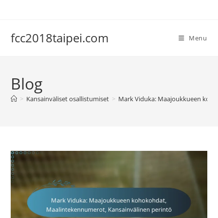
Skip
to
content
fcc2018taipei.com
Menu
Blog
>
Kansainväliset osallistumiset
>
Mark Viduka: Maajoukkueen kohok