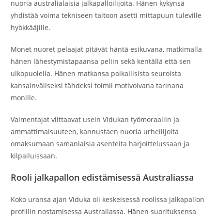
nuoria australialaisia jalkapalloilijoita. Hänen kykynsä
yhdistää voima tekniseen taitoon asetti mittapuun tuleville
hyökkääjille.
Monet nuoret pelaajat pitävät häntä esikuvana, matkimalla
hänen lähestymistapaansa peliin sekä kentällä että sen
ulkopuolella. Hänen matkansa paikallisista seuroista
kansainväliseksi tähdeksi toimii motivoivana tarinana
monille.
Valmentajat viittaavat usein Vidukan työmoraaliin ja
ammattimaisuuteen, kannustaen nuoria urheilijoita
omaksumaan samanlaisia asenteita harjoittelussaan ja
kilpailuissaan.
Rooli jalkapallon edistämisessä Australiassa
Koko uransa ajan Viduka oli keskeisessä roolissa jalkapallon
profiilin nostamisessa Australiassa. Hänen suorituksensa