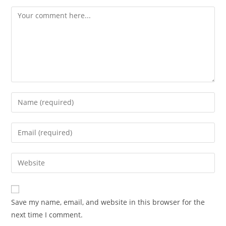
Comment
Enter
your
name
Enter
or
your
username
email
Enter
to
address
your
comment
to
website
comment
URL
Save my name, email, and website in this browser for the
(optional)
next time I comment.