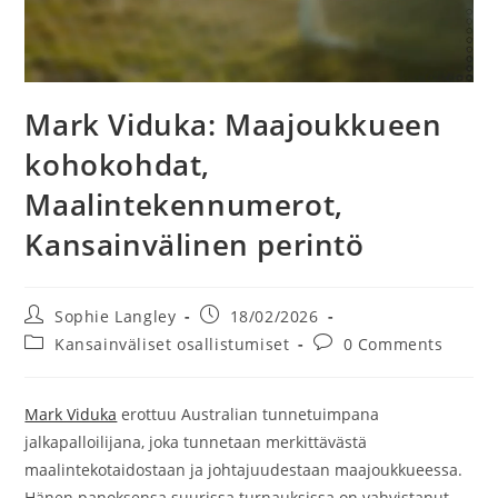
Mark Viduka: Maajoukkueen
kohokohdat,
Maalintekennumerot,
Kansainvälinen perintö
Post
Post
Sophie Langley
18/02/2026
author:
published:
Post
Post
Kansainväliset osallistumiset
0 Comments
category:
comments:
Mark Viduka
erottuu Australian tunnetuimpana
jalkapalloilijana, joka tunnetaan merkittävästä
maalintekotaidostaan ja johtajuudestaan maajoukkueessa.
Hänen panoksensa suurissa turnauksissa on vahvistanut