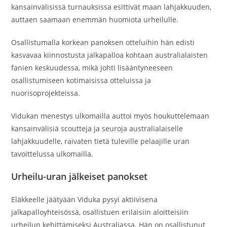
kansainvälisissä turnauksissa esittivät maan lahjakkuuden,
auttaen saamaan enemmän huomiota urheilulle.
Osallistumalla korkean panoksen otteluihin hän edisti
kasvavaa kiinnostusta jalkapalloa kohtaan australialaisten
fanien keskuudessa, mikä johti lisääntyneeseen
osallistumiseen kotimaisissa otteluissa ja
nuorisoprojekteissa.
Vidukan menestys ulkomailla auttoi myös houkuttelemaan
kansainvälisiä scoutteja ja seuroja australialaiselle
lahjakkuudelle, raivaten tietä tuleville pelaajille uran
tavoittelussa ulkomailla.
Urheilu-uran jälkeiset panokset
Eläkkeelle jäätyään Viduka pysyi aktiivisena
jalkapalloyhteisössä, osallistuen erilaisiin aloitteisiin
urheilun kehittämiseksi Australiassa. Hän on osallistunut