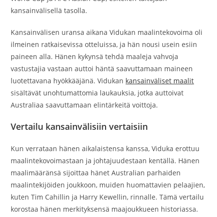
kansainvälisellä tasolla.
Kansainvälisen uransa aikana Vidukan maalintekovoima oli
ilmeinen ratkaisevissa otteluissa, ja hän nousi usein esiin
paineen alla. Hänen kykynsä tehdä maaleja vahvoja
vastustajia vastaan auttoi häntä saavuttamaan maineen
luotettavana hyökkääjänä. Vidukan
kansainväliset maalit
sisältävät unohtumattomia laukauksia, jotka auttoivat
Australiaa saavuttamaan elintärkeitä voittoja.
Vertailu kansainvälisiin vertaisiin
Kun verrataan hänen aikalaistensa kanssa, Viduka erottuu
maalintekovoimastaan ja johtajuudestaan kentällä. Hänen
maalimääränsä sijoittaa hänet Australian parhaiden
maalintekijöiden joukkoon, muiden huomattavien pelaajien,
kuten Tim Cahillin ja Harry Kewellin, rinnalle. Tämä vertailu
korostaa hänen merkityksensä maajoukkueen historiassa.