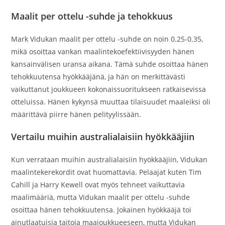
Maalit per ottelu -suhde ja tehokkuus
Mark Vidukan maalit per ottelu -suhde on noin 0.25-0.35,
mikä osoittaa vankan maalintekoefektiivisyyden hänen
kansainvälisen uransa aikana. Tämä suhde osoittaa hänen
tehokkuutensa hyökkääjänä, ja hän on merkittävästi
vaikuttanut joukkueen kokonaissuoritukseen ratkaisevissa
otteluissa. Hänen kykynsä muuttaa tilaisuudet maaleiksi oli
määrittävä piirre hänen pelityylissään.
Vertailu muihin australialaisiin hyökkääjiin
Kun verrataan muihin australialaisiin hyökkääjiin, Vidukan
maalintekerekordit ovat huomattavia. Pelaajat kuten Tim
Cahill ja Harry Kewell ovat myös tehneet vaikuttavia
maalimääriä, mutta Vidukan maalit per ottelu -suhde
osoittaa hänen tehokkuutensa. Jokainen hyökkääjä toi
ainutlaatuisia taitoja maajoukkueeseen, mutta Vidukan