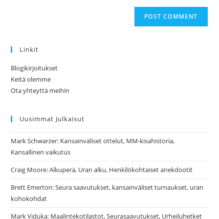
Linkit
Blogikirjoitukset
Keitä olemme
Ota yhteyttä meihin
Uusimmat Julkaisut
Mark Schwarzer: Kansainväliset ottelut, MM-kisahistoria,
Kansallinen vaikutus
Craig Moore: Alkuperä, Uran alku, Henkilökohtaiset anekdootit
Brett Emerton: Seura saavutukset, kansainväliset turnaukset, uran
kohokohdat
Mark Viduka: Maalintekotilastot, Seurasaavutukset, Urheiluhetket