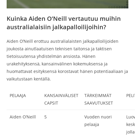
Kuinka Aiden O’Neill vertautuu muihin
australialaisiin jalkapalloilijoihin?
Aiden O’Neill erottuu australialaisten jalkapalloilijoiden
joukosta ainutlaatuisen teknisen taitonsa ja taktisen
tietoisuutensa yhdistelmän ansiosta. Hänen
urakehityksensä, kansainvälinen kokemuksensa ja
huomattavat esityksensä korostavat hänen potentiaaliaan ja
vaikutustaan kentällä.
PELAAJA
KANSAINVÄLISET
TÄRKEIMMÄT
PELI
CAPSIT
SAAVUTUKSET
Aiden O’Neill
5
Vuoden nuori
Luo
pelaaja
kesk
joll