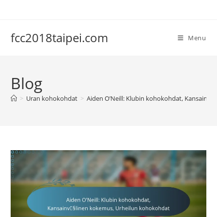
Skip
to
content
fcc2018taipei.com
Menu
Blog
>
Uran kohokohdat
>
Aiden O’Neill: Klubin kohokohdat, Kansainv