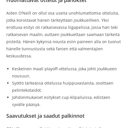
Aiden O’Neill on ollut osa useita unohtumattomia otteluita,
jotka korostavat hänen tärkeyttään joukkueilleen. Yksi
erottuva esitys oli ratkaisevassa liigapelissä, jossa hän teki
ratkaisevan maalin, auttaen joukkuettaan saamaan tärkeitä
pisteitä. Hänen kykynsä nousta esiin paineen alla on tuonut
hänelle tunnustusta sekä fanien että valmentajien
keskuudessa.
Keskeinen maali playoff-ottelussa, joka johti joukkueen
nousuun.
Syöttö tärkeässä ottelussa huippuvastaista, osoittaen
pelintekotaidot.
Johdonmukaiset esitykset cup-kilpailuissa, edistäen
syvälle pääsyä.
Saavutukset ja saadut palkinnot