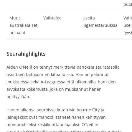
puol
Muut
Vaihtelee
Useita
Vaih
australialaiset
liigamestaruuksia
usei
pelaajat
fyys
Seurahighlights
Aiden O’Neill on tehnyt merkittäviä panoksia seuratasolla,
osoittaen taitojaan eri kilpailuissa. Hän on pelannut
joukkueissa sekä A-Leaguessa että ulkomailla, hankkien
arvokasta kokemusta, joka on muokannut hänen
pelityyliään.
Hänen aikansa seuroissa kuten Melbourne City ja
lainajaksot ovat mahdollistaneet hänen kehittyvän
monipuoliseksi keskikenttäpelaajaksi. O’Neillin
suorituskykystatistiikka osoittaa vahvaa syöttötarkkuutta ja