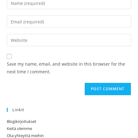
Enter
your
name
Enter
or
your
username
email
Enter
to
address
your
comment
to
website
comment
URL
Save my name, email, and website in this browser for the
(optional)
next time I comment.
Linkit
Blogikirjoitukset
Keitä olemme
Ota yhteyttä meihin