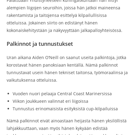
Palattuaan Yhdistyneeseen kuningaskuntaan hän liittyi
alempien liigojen seuroihin, joissa hän jatkoi maineensa
rakentamista ja taitojensa esittelyä kilpailullisissa
otteluissa. Jokainen siirto on edistänyt hänen
kokonaiskehitystään ja näkyvyyttään jalkapalloyhteisössä.
Palkinnot ja tunnustukset
Uran aikana Aiden O’Neill on saanut useita palkintoja, jotka
korostavat hänen panoksiaan kentällä. Nämä palkinnot
tunnustavat usein hänen tekniset taitonsa, työmoraalinsa ja
vaikutuksensa otteluissa.
Vuoden nuori pelaaja Central Coast Marinersissa
Viikon joukkueen valinnat eri liigoissa
Tunnustus erinomaisista esityksistä cup-kilpailuissa
Nämä palkinnot eivät ainoastaan heijasta hänen yksilöllistä
lahjakkuuttaan, vaan myös hänen kykyään edistää