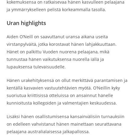
kokemuksensa on ratkaisevaa hänen kasvulleen pelaajana
ja ymmärrykselleen pelistä korkeammalla tasolla.
Uran highlights
Aiden O’Neill on saavuttanut uransa aikana useita
virstanpylväitä, jotka korostavat hänen lahjakkuuttaan.
Hänet on palkittu Vuoden nuorena pelaajana, mikä
tunnustaa hänen vaikutuksensa nuorella iällä ja
lupauksensa tulevaisuudelle.
Hänen urakehityksensä on ollut merkittävä parantamisen ja
kentällä kasvavien vastuutehtävien myötä. O’Neillin kyky
suoriutua kriittisissä otteluissa on ansainnut hänelle
kunnioitusta kollegoiden ja valmentajien keskuudessa.
Lisäksi hänen osallistumisensa kansainvälisiin turnauksiin
on edelleen vahvistanut hänen mainettaan seurattavana
pelaajana australialaisessa jalkapallossa.