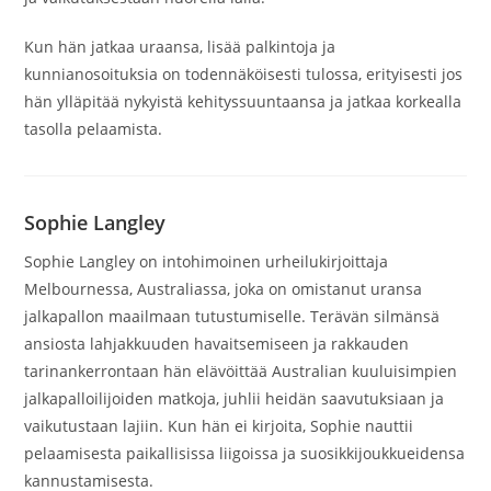
Kun hän jatkaa uraansa, lisää palkintoja ja
kunnianosoituksia on todennäköisesti tulossa, erityisesti jos
hän ylläpitää nykyistä kehityssuuntaansa ja jatkaa korkealla
tasolla pelaamista.
Sophie Langley
Sophie Langley on intohimoinen urheilukirjoittaja
Melbournessa, Australiassa, joka on omistanut uransa
jalkapallon maailmaan tutustumiselle. Terävän silmänsä
ansiosta lahjakkuuden havaitsemiseen ja rakkauden
tarinankerrontaan hän elävöittää Australian kuuluisimpien
jalkapalloilijoiden matkoja, juhlii heidän saavutuksiaan ja
vaikutustaan lajiin. Kun hän ei kirjoita, Sophie nauttii
pelaamisesta paikallisissa liigoissa ja suosikkijoukkueidensa
kannustamisesta.