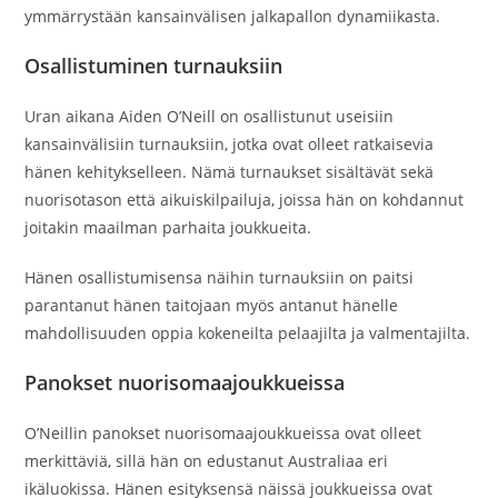
ymmärrystään kansainvälisen jalkapallon dynamiikasta.
Osallistuminen turnauksiin
Uran aikana Aiden O’Neill on osallistunut useisiin
kansainvälisiin turnauksiin, jotka ovat olleet ratkaisevia
hänen kehitykselleen. Nämä turnaukset sisältävät sekä
nuorisotason että aikuiskilpailuja, joissa hän on kohdannut
joitakin maailman parhaita joukkueita.
Hänen osallistumisensa näihin turnauksiin on paitsi
parantanut hänen taitojaan myös antanut hänelle
mahdollisuuden oppia kokeneilta pelaajilta ja valmentajilta.
Panokset nuorisomaajoukkueissa
O’Neillin panokset nuorisomaajoukkueissa ovat olleet
merkittäviä, sillä hän on edustanut Australiaa eri
ikäluokissa. Hänen esityksensä näissä joukkueissa ovat