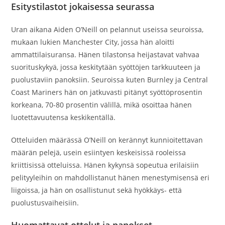
Esitystilastot jokaisessa seurassa
Uran aikana Aiden O’Neill on pelannut useissa seuroissa,
mukaan lukien Manchester City, jossa hän aloitti
ammattilaisuransa. Hänen tilastonsa heijastavat vahvaa
suorituskykyä, jossa keskitytään syöttöjen tarkkuuteen ja
puolustaviin panoksiin. Seuroissa kuten Burnley ja Central
Coast Mariners hän on jatkuvasti pitänyt syöttöprosentin
korkeana, 70-80 prosentin välillä, mikä osoittaa hänen
luotettavuutensa keskikentällä.
Otteluiden määrässä O’Neill on kerännyt kunnioitettavan
määrän pelejä, usein esiintyen keskeisissä rooleissa
kriittisissä otteluissa. Hänen kykynsä sopeutua erilaisiin
pelityyleihin on mahdollistanut hänen menestymisensä eri
liigoissa, ja hän on osallistunut sekä hyökkäys- että
puolustusvaiheisiin.
Huomattavat ottelut ja panokset