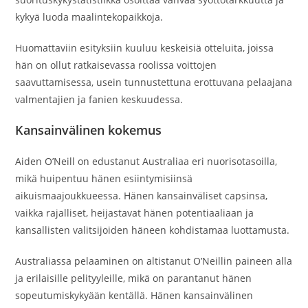
kykyä luoda maalintekopaikkoja.
Huomattaviin esityksiin kuuluu keskeisiä otteluita, joissa
hän on ollut ratkaisevassa roolissa voittojen
saavuttamisessa, usein tunnustettuna erottuvana pelaajana
valmentajien ja fanien keskuudessa.
Kansainvälinen kokemus
Aiden O’Neill on edustanut Australiaa eri nuorisotasoilla,
mikä huipentuu hänen esiintymisiinsä
aikuismaajoukkueessa. Hänen kansainväliset capsinsa,
vaikka rajalliset, heijastavat hänen potentiaaliaan ja
kansallisten valitsijoiden häneen kohdistamaa luottamusta.
Australiassa pelaaminen on altistanut O’Neillin paineen alla
ja erilaisille pelityyleille, mikä on parantanut hänen
sopeutumiskykyään kentällä. Hänen kansainvälinen