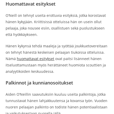
Huomattavat esitykset
O’Neill on tehnyt useita erottuvia esityksiä, jotka korostavat
hänen kykyjään. Kriittisissä otteluissa hän on usein ollut
pelaaja, joka nousee esiin, osallistuen sekä puolustukseen
että hyökkäykseen.
Hänen kykynsä tehdä maaleja ja syöttää joukkuetovereitaan
on tehnyt hänestä keskeisen pelaajan tiukoissa otteluissa.
Nämä
huomattavat esitykset
ovat paitsi lisänneet hänen
itseluottamustaan myös herättäneet huomiota scouttien ja
analyytikoiden keskuudessa.
Palkinnot ja kunnianosoitukset
Aiden O’Neillin saavutuksiin kuuluu useita palkintoja, jotka
tunnustavat hänen lahjakkuutensa ja kovansa työn. Vuoden
nuoren pelaajan palkinto on todiste hänen potentiaalistaan
ja vaikutuksestaan nuorella iällä.