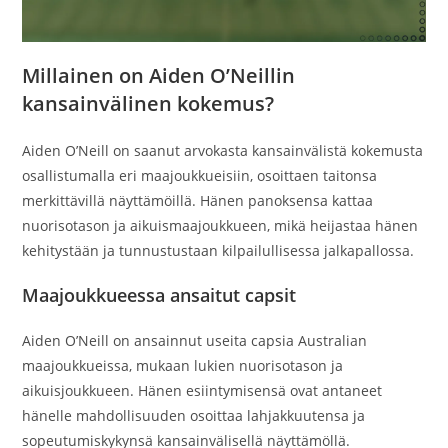
Millainen on Aiden O’Neillin
kansainvälinen kokemus?
Aiden O’Neill on saanut arvokasta kansainvälistä kokemusta
osallistumalla eri maajoukkueisiin, osoittaen taitonsa
merkittävillä näyttämöillä. Hänen panoksensa kattaa
nuorisotason ja aikuismaajoukkueen, mikä heijastaa hänen
kehitystään ja tunnustustaan kilpailullisessa jalkapallossa.
Maajoukkueessa ansaitut capsit
Aiden O’Neill on ansainnut useita capsia Australian
maajoukkueissa, mukaan lukien nuorisotason ja
aikuisjoukkueen. Hänen esiintymisensä ovat antaneet
hänelle mahdollisuuden osoittaa lahjakkuutensa ja
sopeutumiskykynsä kansainvälisellä näyttämöllä.