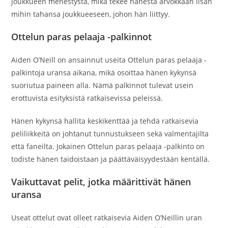
joukkueen menestystä, mikä tekee hänestä arvokkaan lisän
mihin tahansa joukkueeseen, johon hän liittyy.
Ottelun paras pelaaja -palkinnot
Aiden O’Neill on ansainnut useita Ottelun paras pelaaja -
palkintoja uransa aikana, mikä osoittaa hänen kykynsä
suoriutua paineen alla. Nämä palkinnot tulevat usein
erottuvista esityksistä ratkaisevissa peleissä.
Hänen kykynsä hallita keskikenttää ja tehdä ratkaisevia
peliliikkeitä on johtanut tunnustukseen sekä valmentajilta
että faneilta. Jokainen Ottelun paras pelaaja -palkinto on
todiste hänen taidoistaan ja päättäväisyydestään kentällä.
Vaikuttavat pelit, jotka määrittivät hänen
uransa
Useat ottelut ovat olleet ratkaisevia Aiden O’Neillin uran