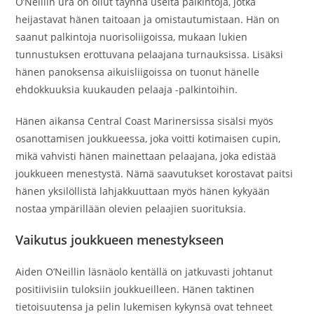
O’Neillin ura on ollut täynnä useita palkintoja, jotka
heijastavat hänen taitoaan ja omistautumistaan. Hän on
saanut palkintoja nuorisoliigoissa, mukaan lukien
tunnustuksen erottuvana pelaajana turnauksissa. Lisäksi
hänen panoksensa aikuisliigoissa on tuonut hänelle
ehdokkuuksia kuukauden pelaaja -palkintoihin.
Hänen aikansa Central Coast Marinersissa sisälsi myös
osanottamisen joukkueessa, joka voitti kotimaisen cupin,
mikä vahvisti hänen mainettaan pelaajana, joka edistää
joukkueen menestystä. Nämä saavutukset korostavat paitsi
hänen yksilöllistä lahjakkuuttaan myös hänen kykyään
nostaa ympärillään olevien pelaajien suorituksia.
Vaikutus joukkueen menestykseen
Aiden O’Neillin läsnäolo kentällä on jatkuvasti johtanut
positiivisiin tuloksiin joukkueilleen. Hänen taktinen
tietoisuutensa ja pelin lukemisen kykynsä ovat tehneet