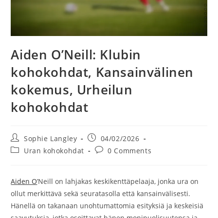
Aiden O’Neill: Klubin
kohokohdat, Kansainvälinen
kokemus, Urheilun
kohokohdat
Post
Post
Sophie Langley
04/02/2026
author:
published:
Post
Post
Uran kohokohdat
0 Comments
category:
comments:
Aiden O
’Neill on lahjakas keskikenttäpelaaja, jonka ura on
ollut merkittävä sekä seuratasolla että kansainvälisesti.
Hänellä on takanaan unohtumattomia esityksiä ja keskeisiä
saavutuksia, jotka osoittavat hänen monipuolisuutensa ja