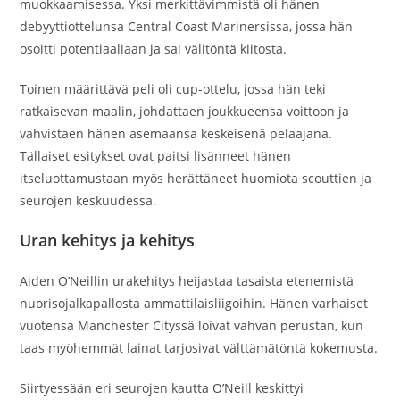
muokkaamisessa. Yksi merkittävimmistä oli hänen
debyyttiottelunsa Central Coast Marinersissa, jossa hän
osoitti potentiaaliaan ja sai välitöntä kiitosta.
Toinen määrittävä peli oli cup-ottelu, jossa hän teki
ratkaisevan maalin, johdattaen joukkueensa voittoon ja
vahvistaen hänen asemaansa keskeisenä pelaajana.
Tällaiset esitykset ovat paitsi lisänneet hänen
itseluottamustaan myös herättäneet huomiota scouttien ja
seurojen keskuudessa.
Uran kehitys ja kehitys
Aiden O’Neillin urakehitys heijastaa tasaista etenemistä
nuorisojalkapallosta ammattilaisliigoihin. Hänen varhaiset
vuotensa Manchester Cityssä loivat vahvan perustan, kun
taas myöhemmät lainat tarjosivat välttämätöntä kokemusta.
Siirtyessään eri seurojen kautta O’Neill keskittyi