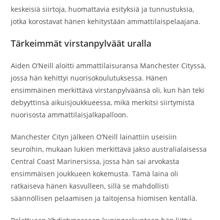
keskeisiä siirtoja, huomattavia esityksiä ja tunnustuksia,
jotka korostavat hänen kehitystään ammattilaispelaajana.
Tärkeimmät virstanpylväät uralla
Aiden O’Neill aloitti ammattilaisuransa Manchester Cityssä,
jossa hän kehittyi nuorisokoulutuksessa. Hänen
ensimmäinen merkittävä virstanpylväänsä oli, kun hän teki
debyyttinsä aikuisjoukkueessa, mikä merkitsi siirtymistä
nuorisosta ammattilaisjalkapalloon.
Manchester Cityn jälkeen O’Neill lainattiin useisiin
seuroihin, mukaan lukien merkittävä jakso australialaisessa
Central Coast Marinersissa, jossa hän sai arvokasta
ensimmäisen joukkueen kokemusta. Tämä laina oli
ratkaiseva hänen kasvulleen, sillä se mahdollisti
säännöllisen pelaamisen ja taitojensa hiomisen kentällä.