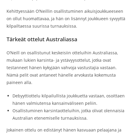
Kehittyessään O’Neillin osallistuminen aikuisjoukkueeseen
on ollut huomattavaa, ja hän on lisännyt joukkueen syvyyttä
kilpailtaessa suurissa turnauksissa.
Tärkeät ottelut Australiassa
O’Neill on osallistunut keskeisiin otteluihin Australiassa,
mukaan lukien karsinta- ja ystävyysottelut, jotka ovat
testanneet hänen kykyjään vahvoja vastustajia vastaan.
Nämä pelit ovat antaneet hänelle arvokasta kokemusta
paineen alla.
Debyyttiottelu kilpailullista joukkuetta vastaan, osoittaen
hänen valmiutensa kansainväliseen peliin.
Osallistuminen karsintaotteluihin, jotka olivat olennaisia
Australian etenemiselle turnauksissa.
Jokainen ottelu on edistänyt hänen kasvuaan pelaajana ja