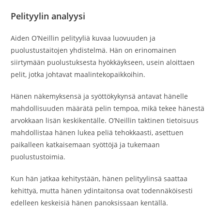
Pelityylin analyysi
Aiden O’Neillin pelityyliä kuvaa luovuuden ja
puolustustaitojen yhdistelmä. Hän on erinomainen
siirtymään puolustuksesta hyökkäykseen, usein aloittaen
pelit, jotka johtavat maalintekopaikkoihin.
Hänen näkemyksensä ja syöttökykynsä antavat hänelle
mahdollisuuden määrätä pelin tempoa, mikä tekee hänestä
arvokkaan lisän keskikentälle. O’Neillin taktinen tietoisuus
mahdollistaa hänen lukea peliä tehokkaasti, asettuen
paikalleen katkaisemaan syöttöjä ja tukemaan
puolustustoimia.
Kun hän jatkaa kehitystään, hänen pelityylinsä saattaa
kehittyä, mutta hänen ydintaitonsa ovat todennäköisesti
edelleen keskeisiä hänen panoksissaan kentällä.