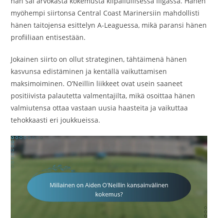
hän sai arvokasta kokemusta kilpailullisessa liigassa. Hänen
myöhempi siirtonsa Central Coast Marinersiin mahdollisti
hänen taitojensa esittelyn A-Leaguessa, mikä paransi hänen
profiiliaan entisestään.
Jokainen siirto on ollut strateginen, tähtäimenä hänen
kasvunsa edistäminen ja kentällä vaikuttamisen
maksimoiminen. O’Neillin liikkeet ovat usein saaneet
positiivista palautetta valmentajilta, mikä osoittaa hänen
valmiutensa ottaa vastaan uusia haasteita ja vaikuttaa
tehokkaasti eri joukkueissa.