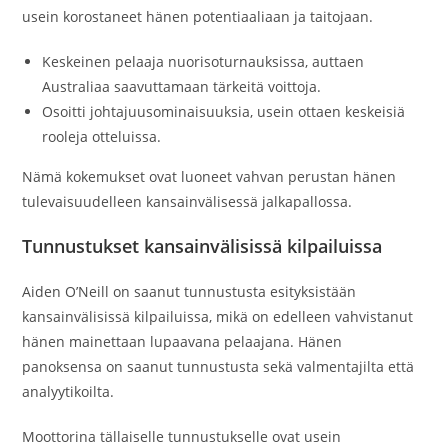
usein korostaneet hänen potentiaaliaan ja taitojaan.
Keskeinen pelaaja nuorisoturnauksissa, auttaen
Australiaa saavuttamaan tärkeitä voittoja.
Osoitti johtajuusominaisuuksia, usein ottaen keskeisiä
rooleja otteluissa.
Nämä kokemukset ovat luoneet vahvan perustan hänen
tulevaisuudelleen kansainvälisessä jalkapallossa.
Tunnustukset kansainvälisissä kilpailuissa
Aiden O’Neill on saanut tunnustusta esityksistään
kansainvälisissä kilpailuissa, mikä on edelleen vahvistanut
hänen mainettaan lupaavana pelaajana. Hänen
panoksensa on saanut tunnustusta sekä valmentajilta että
analyytikoilta.
Moottorina tällaiselle tunnustukselle ovat usein