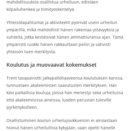
mahdollisuuksia osallistua urheiluun, edistäen
kilpailuhenkeä ja tiimityöskentelyä.
Yhteisötapahtumat ja aktiviteetit pyörivät usein urheilun
ympärillä, mikä mahdollisti hänen rakentaa ystävyyksiä ja
suhteita, jotka kestäisivät hänen ammattiuransa ajan. Tämä
ympäristö ruokki hänen rakkauttaan peliin ja vahvisti
yhteisön tuen merkitystä.
Koulutus ja muovaavat kokemukset
Trent tasapainotti jalkapallohaaveensa koulutuksen kanssa,
tunnustaen akateemisten saavutusten merkityksen. Hän
kävi paikallisia kouluja, joissa hän menestyi sekä urheilussa
että akateemisissa aineissa, luoden perustan tuleville
pyrkimyksilleen.
Osallistuminen koulun urheilujoukkueisiin ei ainoastaan
hionut hänen urheilullisia kykyjään, vaan opetti hänelle