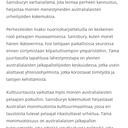
Sainsburyn varhaiselämä, jota leimaa perheen kannustus,
heijastaa monien menestyneiden australialaisten
urheilijoiden kokemuksia.
Perhesiteiden lisäksi nuorisoharjoitteluilla on keskeinen
rooli pelaajien muovaamisessa. Sainsbury, kuten monet
hänen ikätoverinsa, hioi taitojaan paikallisissa seuroissa
ennen siirtymistään kilpailullisempiin ympäristöihin. Tämä
juuritasolla tapahtuva lähestymistapa on yleinen
australialaisten jalkapalloilijoiden keskuudessa, jotka usein
aloittavat yhteisöohjelmista, jotka korostavat tiimityötä ja
taitojen kehittämistä.
Kulttuuritausta vaikuttaa myös monien australialaisten
pelaajien polkuihin. Sainsburyn kokemukset heijastavat
Australian monimuotoista kulttuurimaailmaa, jossa eri
taustoista tulevat pelaajat rikastuttavat urheilua. Tämä
monimuotoisuus on australialaisen jalkapallon
tunnusmerkki, joka edistää ainutlaatuista pelityyliä, joka