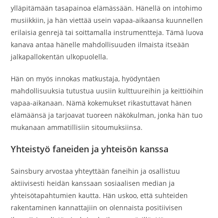
ylläpitämään tasapainoa elämässään. Hänellä on intohimo
musiikkiin, ja hän viettää usein vapaa-aikaansa kuunnellen
erilaisia genrejä tai soittamalla instrumentteja. Tämä luova
kanava antaa hänelle mahdollisuuden ilmaista itseään
jalkapallokentän ulkopuolella.
Hän on myös innokas matkustaja, hyödyntäen
mahdollisuuksia tutustua uusiin kulttuureihin ja keittiöihin
vapaa-aikanaan. Nämä kokemukset rikastuttavat hänen
elämäänsä ja tarjoavat tuoreen näkökulman, jonka hän tuo
mukanaan ammatillisiin sitoumuksiinsa.
Yhteistyö faneiden ja yhteisön kanssa
Sainsbury arvostaa yhteyttään faneihin ja osallistuu
aktiivisesti heidän kanssaan sosiaalisen median ja
yhteisötapahtumien kautta. Hän uskoo, että suhteiden
rakentaminen kannattajiin on olennaista positiivisen