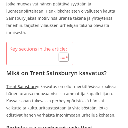
jotka muovasivat hänen päättäväisyyttään ja
luonteenpiirteitään. Henkilökohtaisten oivallusten kautta
Sainsbury jakaa motiivinsa uransa takana ja yhteytensä
faneihin, tarjoten vilauksen urheilijan takana olevasta
ihmisestä.
Key sections in the article:
Mikä on Trent Sainsburyn kasvatus?
Trent Sainsbury
n kasvatus on ollut merkittävässä roolissa
hänen uransa muovaamisessa ammattijalkapalloilijana.
Kasvaessaan tukevassa perheympäristössä hän sai
vaikutteita kulttuuritaustastaan ja yhteisöstään, jotka
edistivät hänen varhaista intohimoaan urheilua kohtaan.
Perhetausta ja varhaiset vaikutteet