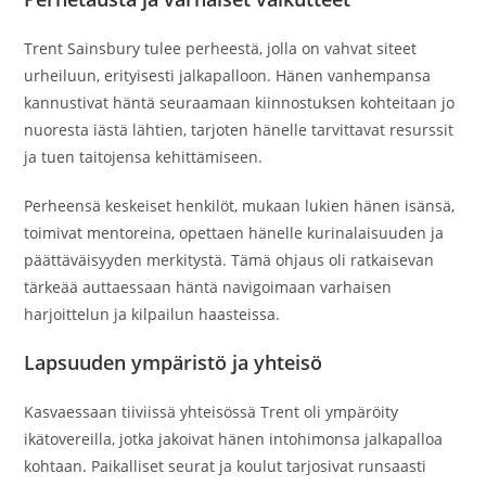
Trent Sainsbury tulee perheestä, jolla on vahvat siteet
urheiluun, erityisesti jalkapalloon. Hänen vanhempansa
kannustivat häntä seuraamaan kiinnostuksen kohteitaan jo
nuoresta iästä lähtien, tarjoten hänelle tarvittavat resurssit
ja tuen taitojensa kehittämiseen.
Perheensä keskeiset henkilöt, mukaan lukien hänen isänsä,
toimivat mentoreina, opettaen hänelle kurinalaisuuden ja
päättäväisyyden merkitystä. Tämä ohjaus oli ratkaisevan
tärkeää auttaessaan häntä navigoimaan varhaisen
harjoittelun ja kilpailun haasteissa.
Lapsuuden ympäristö ja yhteisö
Kasvaessaan tiiviissä yhteisössä Trent oli ympäröity
ikätovereilla, jotka jakoivat hänen intohimonsa jalkapalloa
kohtaan. Paikalliset seurat ja koulut tarjosivat runsaasti