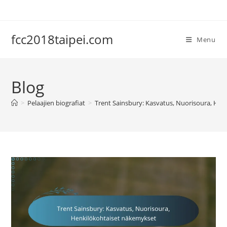
Skip
to
content
fcc2018taipei.com
Menu
Blog
>
Pelaajien biografiat
>
Trent Sainsbury: Kasvatus, Nuorisoura, He