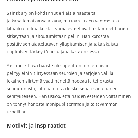
Sainsbury on kohdannut erilaisia haasteita
jalkapallomatkansa aikana, mukaan lukien vammoja ja
kilpailua pelipaikoista. Nämä esteet ovat testanneet hänen
sitkeyttään ja sitoutumistaan peliin. Hän korostaa
positiivisen ajattelutavan ylläpitämisen ja takaiskuista
oppimisen tärkeyttä pelaajana kasvamisessa.
Yksi merkittävä haaste oli sopeutuminen erilaisiin
pelityyleihin siirtyessään seurojen ja sarjojen välillä.
Jokainen siirtymä vaati häneltä nopeaa ja tehokasta
sopeutumista, jota hän pitää keskeisenä osana hänen
kehitykselleen. Hän uskoo, että näiden esteiden voittaminen
on tehnyt hänestä monipuolisemman ja taitavamman
urheilijan.
Motiivit ja inspiraatiot