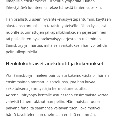
ilmapiirin edistämiseksi urheilun ympärillä. Hänen
lähestyttävä luonteensa tekee hänestä fanien suosikin.
Hän osallistuu usein hyväntekeväisyystapahtumiin, käyttäen
alustaansa antaakseen takaisin yhteisölle. Olipa kyseessä
nuorille suunnattujen jalkapalloklinikoiden järjestäminen
tai paikallisten hyväntekeväisyysjärjestöjen tukeminen,
Sainsbury ymmärtää, millaisen vaikutuksen hän voi tehdä
pelin ulkopuolella.
Henkilökohtaiset anekdootit ja kokemukset
Yksi Sainsburyn mieleenpainuvista kokemuksista oli hänen
ensimmäinen ammattilaisottelunsa, jota hän kuvaa
sekoituksena jännitystä ja hermostuneisuutta.
Adrenaliiniryöppy kentälle astuessaan ensimmäistä kertaa
vahvisti hänen rakkauttaan peliin. Hän muistaa tuona
päivänä faneilta saamansa valtavan tuen, joka motivoi
häntä tavoittelemaan unelmiaan entistä enemmän.