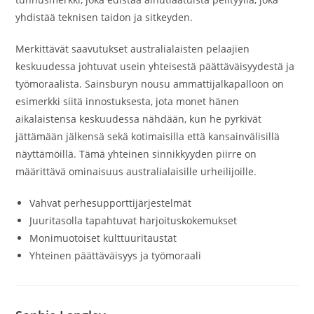
yhdistää teknisen taidon ja sitkeyden.
Merkittävät saavutukset australialaisten pelaajien
keskuudessa johtuvat usein yhteisestä päättäväisyydestä ja
työmoraalista. Sainsburyn nousu ammattijalkapalloon on
esimerkki siitä innostuksesta, jota monet hänen
aikalaistensa keskuudessa nähdään, kun he pyrkivät
jättämään jälkensä sekä kotimaisilla että kansainvälisillä
näyttämöillä. Tämä yhteinen sinnikkyyden piirre on
määrittävä ominaisuus australialaisille urheilijoille.
Vahvat perhesupporttijärjestelmät
Juuritasolla tapahtuvat harjoituskokemukset
Monimuotoiset kulttuuritaustat
Yhteinen päättäväisyys ja työmoraali