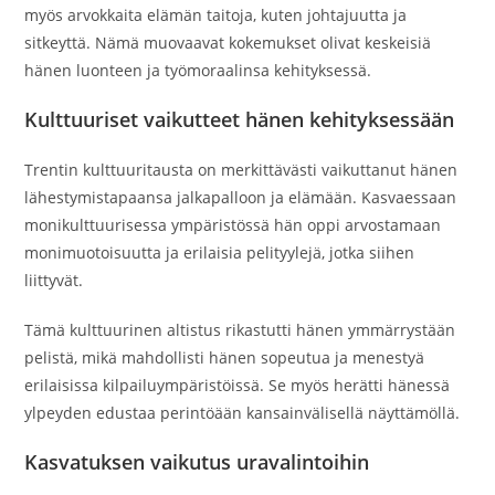
myös arvokkaita elämän taitoja, kuten johtajuutta ja
sitkeyttä. Nämä muovaavat kokemukset olivat keskeisiä
hänen luonteen ja työmoraalinsa kehityksessä.
Kulttuuriset vaikutteet hänen kehityksessään
Trentin kulttuuritausta on merkittävästi vaikuttanut hänen
lähestymistapaansa jalkapalloon ja elämään. Kasvaessaan
monikulttuurisessa ympäristössä hän oppi arvostamaan
monimuotoisuutta ja erilaisia pelityylejä, jotka siihen
liittyvät.
Tämä kulttuurinen altistus rikastutti hänen ymmärrystään
pelistä, mikä mahdollisti hänen sopeutua ja menestyä
erilaisissa kilpailuympäristöissä. Se myös herätti hänessä
ylpeyden edustaa perintöään kansainvälisellä näyttämöllä.
Kasvatuksen vaikutus uravalintoihin