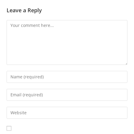
Leave a Reply
Comment
Enter
your
name
Enter
or
your
username
email
Enter
to
address
your
comment
to
website
comment
URL