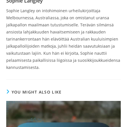
Sophie Langley
Sophie Langley on intohimoinen urheilukirjoittaja
Melbournessa, Australiassa, joka on omistanut uransa
jalkapallon maailmaan tutustumiselle. Terävän silmänsä
ansiosta lahjakkuuden havaitsemiseen ja rakkauden
tarinankerrontaan hän elävöittää Australian kuuluisimpien
jalkapalloilijoiden matkoja, juhlii heidän saavutuksiaan ja
vaikutustaan lajiin. Kun hän ei kirjoita, Sophie nauttii
pelaamisesta paikallisissa liigoissa ja suosikkijoukkueidensa
kannustamisesta.
YOU MIGHT ALSO LIKE