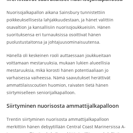
Nuorisojalkapallon aikana Sainsbury tunnistettiin
poikkeuksellisesta lahjakkuudestaan, ja hänet valittiin
osavaltion ja kansallisiin nuorisojoukkueisiin. Hänen
suorituksensa eri turnauksissa osoittivat hänen
puolustustaitonsa ja johtajuusominaisuutensa.
Hänellä oli keskeinen rooli auttaessaan joukkueitaan
voittamaan mestaruuksia, mukaan lukien alueellisia
mestaruuksia, mikä korosti hänen potentiaaliaan jo
varhaisessa vaiheessa. Nämä saavutukset herättivät
ammattilaisscoutien huomion, raivaten tietä hänen
siirtymiselleen seniorijalkapalloon.
Siirtyminen nuorisosta ammattijalkapalloon
Trentin siirtyminen nuorisosta ammattijalkapalloon
merkittiin hänen debyytillään Central Coast Marinersissa A-