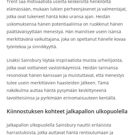
Trent saa motivaatiota useilta keskeisiltä henkilöiltä
elämässään, mukaan lukien perheenjäsenet ja valmentajat,
jotka ovat tukeneet häntä koko uransa ajan. Heidän
uskomuksensa hänen potentiaaliinsa on ruokkinut hänen
päättäväisyyttään menestyä. Hän mainitsee usein isänsä
merkittävänä vaikuttajana, joka on opettanut hänelle kovaa
työntekoa ja sinnikkyyttä.
Lisäksi Sainsbury löytää inspiraatiota muista urheilijoista,
jotka ovat voittaneet vastoinkäymisiä. Heidän tarinansa
resonoivat hänen kanssaan ja muistuttavat, että menestys
tulee usein merkittävien haasteiden jälkeen. Tämä
näkökulma auttaa häntä pysymään keskittyneenä
tavoitteisiinsa ja pyrkimään erinomaisuuteen kentällä.
Kiinnostuksen kohteet jalkapallon ulkopuolella
Jalkapallon ulkopuolella Sainsbury nauttii erilaisista
harrastuksista, jotka auttavat häntä rentoutumaan ja