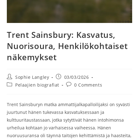
Trent Sainsbury: Kasvatus,
Nuorisoura, Henkilökohtaiset
näkemykset
Post
Post
Sophie Langley
03/03/2026
author:
published:
Post
Post
Pelaajien biografiat
0 Comments
category:
comments:
Trent Sainsburyn matka ammattijalkapalloilijaksi on syvästi
juurtunut hänen tukevassa kasvatuksessaan ja
kulttuuritaustassaan, jotka sytyttivät hänen intohimonsa
urheilua kohtaan jo varhaisessa vaiheessa. Hänen
nuoruusuransa oli täynnä taitojen kehittämistä ja haasteita,