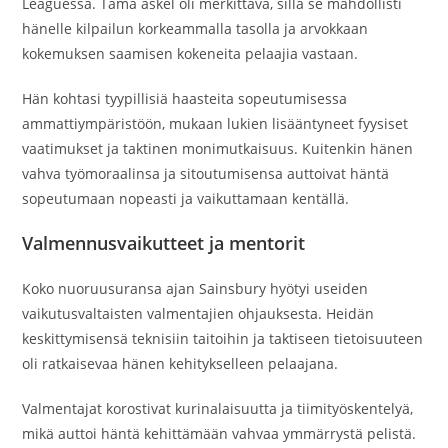
Leaguessa. Tämä askel oli merkittävä, sillä se mahdollisti
hänelle kilpailun korkeammalla tasolla ja arvokkaan
kokemuksen saamisen kokeneita pelaajia vastaan.
Hän kohtasi tyypillisiä haasteita sopeutumisessa
ammattiympäristöön, mukaan lukien lisääntyneet fyysiset
vaatimukset ja taktinen monimutkaisuus. Kuitenkin hänen
vahva työmoraalinsa ja sitoutumisensa auttoivat häntä
sopeutumaan nopeasti ja vaikuttamaan kentällä.
Valmennusvaikutteet ja mentorit
Koko nuoruusuransa ajan Sainsbury hyötyi useiden
vaikutusvaltaisten valmentajien ohjauksesta. Heidän
keskittymisensä teknisiin taitoihin ja taktiseen tietoisuuteen
oli ratkaisevaa hänen kehitykselleen pelaajana.
Valmentajat korostivat kurinalaisuutta ja tiimityöskentelyä,
mikä auttoi häntä kehittämään vahvaa ymmärrystä pelistä.