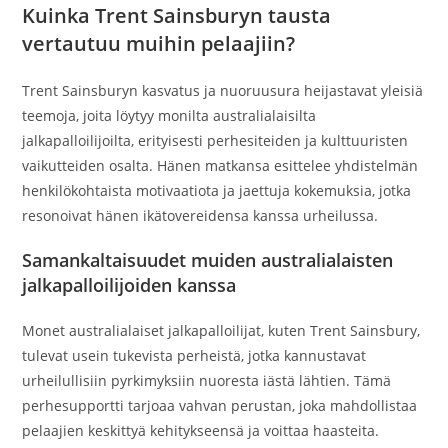
Kuinka Trent Sainsburyn tausta
vertautuu muihin pelaajiin?
Trent Sainsburyn kasvatus ja nuoruusura heijastavat yleisiä
teemoja, joita löytyy monilta australialaisilta
jalkapalloilijoilta, erityisesti perhesiteiden ja kulttuuristen
vaikutteiden osalta. Hänen matkansa esittelee yhdistelmän
henkilökohtaista motivaatiota ja jaettuja kokemuksia, jotka
resonoivat hänen ikätovereidensa kanssa urheilussa.
Samankaltaisuudet muiden australialaisten
jalkapalloilijoiden kanssa
Monet australialaiset jalkapalloilijat, kuten Trent Sainsbury,
tulevat usein tukevista perheistä, jotka kannustavat
urheilullisiin pyrkimyksiin nuoresta iästä lähtien. Tämä
perhesupportti tarjoaa vahvan perustan, joka mahdollistaa
pelaajien keskittyä kehitykseensä ja voittaa haasteita.