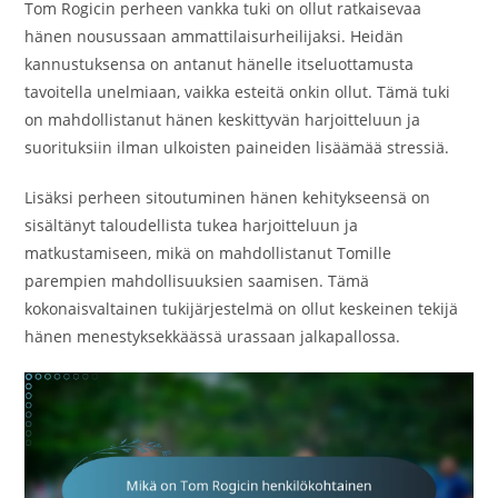
Tom Rogicin perheen vankka tuki on ollut ratkaisevaa
hänen nousussaan ammattilaisurheilijaksi. Heidän
kannustuksensa on antanut hänelle itseluottamusta
tavoitella unelmiaan, vaikka esteitä onkin ollut. Tämä tuki
on mahdollistanut hänen keskittyvän harjoitteluun ja
suorituksiin ilman ulkoisten paineiden lisäämää stressiä.
Lisäksi perheen sitoutuminen hänen kehitykseensä on
sisältänyt taloudellista tukea harjoitteluun ja
matkustamiseen, mikä on mahdollistanut Tomille
parempien mahdollisuuksien saamisen. Tämä
kokonaisvaltainen tukijärjestelmä on ollut keskeinen tekijä
hänen menestyksekkäässä urassaan jalkapallossa.