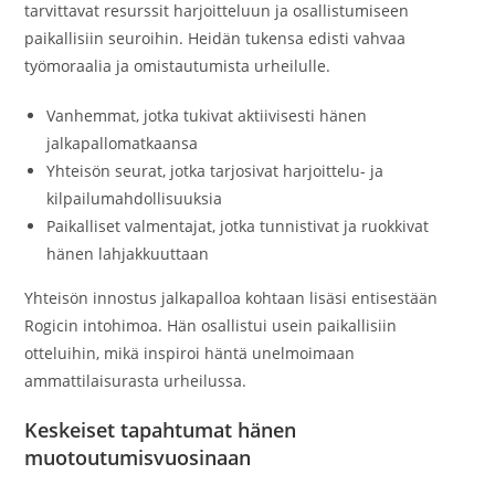
tarvittavat resurssit harjoitteluun ja osallistumiseen
paikallisiin seuroihin. Heidän tukensa edisti vahvaa
työmoraalia ja omistautumista urheilulle.
Vanhemmat, jotka tukivat aktiivisesti hänen
jalkapallomatkaansa
Yhteisön seurat, jotka tarjosivat harjoittelu- ja
kilpailumahdollisuuksia
Paikalliset valmentajat, jotka tunnistivat ja ruokkivat
hänen lahjakkuuttaan
Yhteisön innostus jalkapalloa kohtaan lisäsi entisestään
Rogicin intohimoa. Hän osallistui usein paikallisiin
otteluihin, mikä inspiroi häntä unelmoimaan
ammattilaisurasta urheilussa.
Keskeiset tapahtumat hänen
muotoutumisvuosinaan