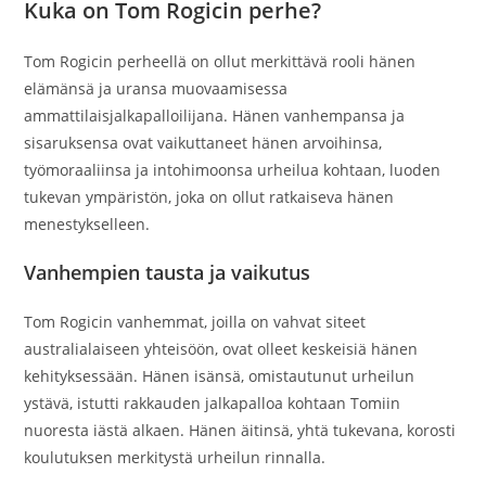
Kuka on Tom Rogicin perhe?
Tom Rogicin perheellä on ollut merkittävä rooli hänen
elämänsä ja uransa muovaamisessa
ammattilaisjalkapalloilijana. Hänen vanhempansa ja
sisaruksensa ovat vaikuttaneet hänen arvoihinsa,
työmoraaliinsa ja intohimoonsa urheilua kohtaan, luoden
tukevan ympäristön, joka on ollut ratkaiseva hänen
menestykselleen.
Vanhempien tausta ja vaikutus
Tom Rogicin vanhemmat, joilla on vahvat siteet
australialaiseen yhteisöön, ovat olleet keskeisiä hänen
kehityksessään. Hänen isänsä, omistautunut urheilun
ystävä, istutti rakkauden jalkapalloa kohtaan Tomiin
nuoresta iästä alkaen. Hänen äitinsä, yhtä tukevana, korosti
koulutuksen merkitystä urheilun rinnalla.