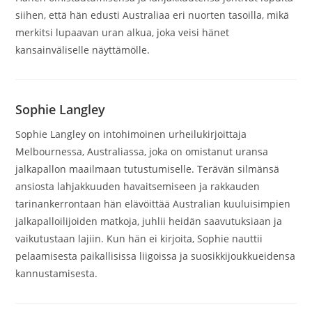
siihen, että hän edusti Australiaa eri nuorten tasoilla, mikä
merkitsi lupaavan uran alkua, joka veisi hänet
kansainväliselle näyttämölle.
Sophie Langley
Sophie Langley on intohimoinen urheilukirjoittaja
Melbournessa, Australiassa, joka on omistanut uransa
jalkapallon maailmaan tutustumiselle. Terävän silmänsä
ansiosta lahjakkuuden havaitsemiseen ja rakkauden
tarinankerrontaan hän elävöittää Australian kuuluisimpien
jalkapalloilijoiden matkoja, juhlii heidän saavutuksiaan ja
vaikutustaan lajiin. Kun hän ei kirjoita, Sophie nauttii
pelaamisesta paikallisissa liigoissa ja suosikkijoukkueidensa
kannustamisesta.