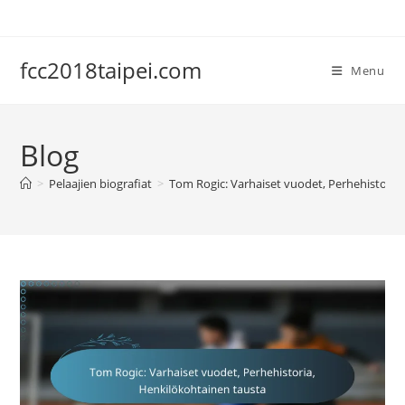
Skip
to
content
fcc2018taipei.com
Menu
Blog
>
Pelaajien biografiat
>
Tom Rogic: Varhaiset vuodet, Perhehistoria