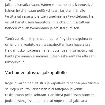
jalkapallomatkassaan. Hänen vanhempansa kannustivat
hänen intohimoaan peliä kohtaan, tarjoten hänelle
tarvittavat resurssit ja tuen unelmiensa tavoitteluun. He
veivät hänet usein harjoituksiin ja otteluihin, istuttaen
häneen vahvan työmoraalin ja omistautumisen.
Tämä vankka tuki perheeltä auttoi Rogicia navigoimaan
urheilun ja koulutuksen tasapainottamisen haasteissa.
Heidän uskomuksensa hänen potentiaaliinsa motivoivat
häntä pyrkimään erinomaisuuteen sekä kentällä että sen
ulkopuolella.
Varhainen altistus jalkapallolle
Rogicin varhainen altistus jalkapallolle tapahtui paikallisten
seurojen kautta, joissa hän hioi taitojaan ja kehitti
rakkauttaan peliä kohtaan. Hän liittyi paikallisiin nuorten
joukkueisiin, joissa hän erottui nopeasti lahjakkaana