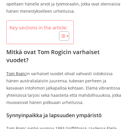
opettaen hänelle arvot ja työmoraalin, jotka ovat olennaisia
hänen menestykselleen urheilussa.
Key sections in the article:
Mitkä ovat Tom Rogicin varhaiset
vuodet?
Tom Rogic
in varhaiset vuodet olivat vahvasti sidoksissa
hänen australialaisiin juurensa, tukevan perheen ja
kasvavan intohimon jalkapalloa kohtaan. Elämä vibrantissa
yhteisössä tarjosi sekä haasteita että mahdollisuuksia, jotka
muovasivat hänen polkuaan urheilussa.
Synnyinpaikka ja lapsuuden ympäristö
Tom Rogic syntyi vuonna 1993 Griffithissä, Uudessa Etelä-