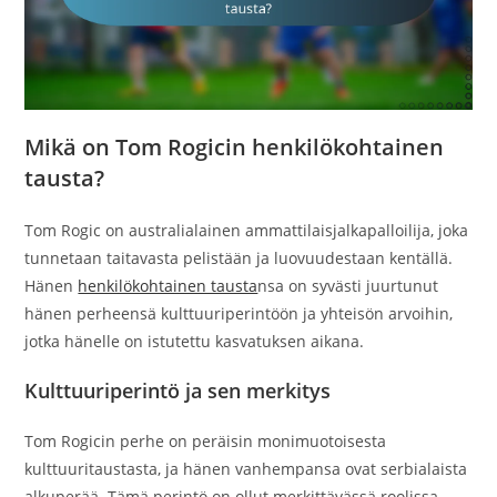
Mikä on Tom Rogicin henkilökohtainen
tausta?
Tom Rogic on australialainen ammattilaisjalkapalloilija, joka
tunnetaan taitavasta pelistään ja luovuudestaan kentällä.
Hänen
henkilökohtainen tausta
nsa on syvästi juurtunut
hänen perheensä kulttuuriperintöön ja yhteisön arvoihin,
jotka hänelle on istutettu kasvatuksen aikana.
Kulttuuriperintö ja sen merkitys
Tom Rogicin perhe on peräisin monimuotoisesta
kulttuuritaustasta, ja hänen vanhempansa ovat serbialaista
alkuperää. Tämä perintö on ollut merkittävässä roolissa