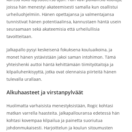
joissa hän menestyi akateemisesti samalla kun osallistui
urheiluohjelmiin. Hänen opettajansa ja valmentajansa
tunnistivat hänen potentiaalinsa, kannustaen häntä usein
seuraamaan sekä akateemisia että urheilullisia
tavoitteitaan.
Jalkapallo pysyi keskeisenä fokuksena kouluaikoina, ja
monet hänen ystävistään jakoi saman intohimon. Tämä
yhteishenki auttoi häntä kehittämään tiimityötaitoja ja
kilpailuhenkisyyttä, jotka ovat olennaisia piirteitä hänen
tulevalla urallaan.
Alkuhaasteet ja virstanpylväät
Huolimatta varhaisista menestyksistään, Rogic kohtasi
matkan varrella haasteita. Jalkapallouransa edetessä hän
kohtasi kovempaa kilpailua ja painetta suoriutua
johdonmukaisesti. Harjoittelun ja koulun sitoumusten