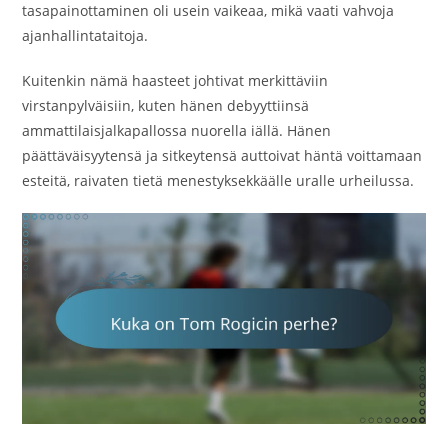
tasapainottaminen oli usein vaikeaa, mikä vaati vahvoja
ajanhallintataitoja.
Kuitenkin nämä haasteet johtivat merkittäviin
virstanpylväisiin, kuten hänen debyyttiinsä
ammattilaisjalkapallossa nuorella iällä. Hänen
päättäväisyytensä ja sitkeytensä auttoivat häntä voittamaan
esteitä, raivaten tietä menestyksekkäälle uralle urheilussa.