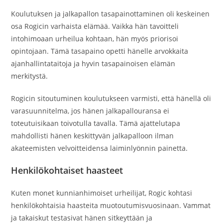
Koulutuksen ja jalkapallon tasapainottaminen oli keskeinen
osa Rogicin varhaista elämää. Vaikka hän tavoitteli
intohimoaan urheilua kohtaan, hän myös priorisoi
opintojaan. Tämä tasapaino opetti hänelle arvokkaita
ajanhallintataitoja ja hyvin tasapainoisen elämän
merkitystä.
Rogicin sitoutuminen koulutukseen varmisti, että hänellä oli
varasuunnitelma, jos hänen jalkapallouransa ei
toteutuisikaan toivotulla tavalla. Tämä ajattelutapa
mahdollisti hänen keskittyvän jalkapalloon ilman
akateemisten velvoitteidensa laiminlyönnin painetta.
Henkilökohtaiset haasteet
Kuten monet kunnianhimoiset urheilijat, Rogic kohtasi
henkilökohtaisia haasteita muotoutumisvuosinaan. Vammat
ja takaiskut testasivat hänen sitkeyttään ja