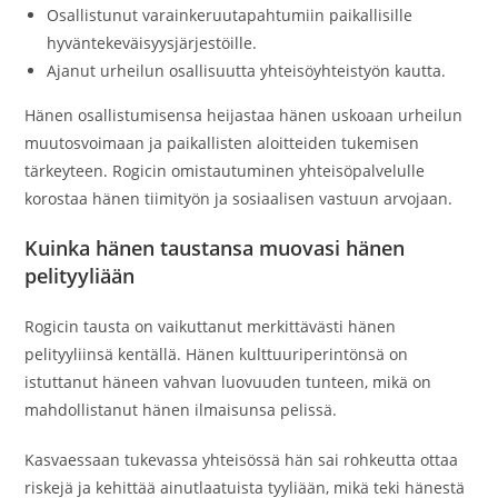
Osallistunut varainkeruutapahtumiin paikallisille
hyväntekeväisyysjärjestöille.
Ajanut urheilun osallisuutta yhteisöyhteistyön kautta.
Hänen osallistumisensa heijastaa hänen uskoaan urheilun
muutosvoimaan ja paikallisten aloitteiden tukemisen
tärkeyteen. Rogicin omistautuminen yhteisöpalvelulle
korostaa hänen tiimityön ja sosiaalisen vastuun arvojaan.
Kuinka hänen taustansa muovasi hänen
pelityyliään
Rogicin tausta on vaikuttanut merkittävästi hänen
pelityyliinsä kentällä. Hänen kulttuuriperintönsä on
istuttanut häneen vahvan luovuuden tunteen, mikä on
mahdollistanut hänen ilmaisunsa pelissä.
Kasvaessaan tukevassa yhteisössä hän sai rohkeutta ottaa
riskejä ja kehittää ainutlaatuista tyyliään, mikä teki hänestä