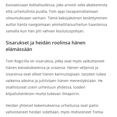
Kasvaessaan kotitaloudessa, joka arvosti sekä akateemista
että urheilullista puolta, Tom oppi tasapainottamaan
sitoumuksiaan varhain. Tämä kaksijakoinen keskittyminen
auttoi häntä navigoimaan ammattilaisurheilun haasteissa
samalla kun hän piti vahvan koulutuspohjan.
Sisarukset ja heidän roolinsa hänen
elämässään
Tom Rogicilla on sisaruksia, jotka ovat myös vaikuttaneet
hänen kasvatukseensa ja uraansa. Hänen veljensä ja
sisarensa ovat olleet hänen kannustajiaan, tarjoten tukea
vaikeina aikoina ja juhlistaen hänen menestyksiään. He
osallistuivat usein urheiluun yhdessä, luoden
kilpailuhenkisen mutta tukevan ilmapiirin.
Heidän yhteiset kokemuksensa urheilussa ovat paitsi
vahvistaneet heidän sidettään, myös motivoineet Tomia