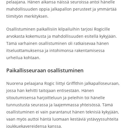
pelaajana. Hänen aikansa näissä seuroissa antoi hänelle
mahdollisuuden oppia jalkapallon perusteet ja ymmärtää
tiimityön merkityksen.
Osallistuminen paikallisiin kilpailuihin tarjosi Rogicille
arvokasta kokemusta ja mahdollisuuden esitellä kykyjään.
Tämä varhainen osallistuminen oli ratkaisevaa hänen
itseluottamuksensa ja intohimonsa rakentamisessa
urheilua kohtaan.
Paikallisseuraan osallistuminen
Nuorena pelaajana Rogic liittyi Griffithin jalkapalloseuraan,
jossa hän kehitti taitojaan entisestään. Hänen
sitoutumisensa harjoitteluun ja peleihin toi hänelle
tunnustusta seurassa ja laajemmassa yhteisössä. Tämä
osallistuminen ei vain parantanut hänen teknisiä kykyjään,
vaan myös auttoi häntä luomaan kestäviä ystävyyssuhteita
joukkuekavereidensa kanssa.