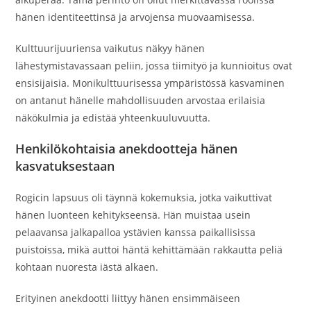
hänen identiteettinsä ja arvojensa muovaamisessa.
Kulttuurijuuriensa vaikutus näkyy hänen
lähestymistavassaan peliin, jossa tiimityö ja kunnioitus ovat
ensisijaisia. Monikulttuurisessa ympäristössä kasvaminen
on antanut hänelle mahdollisuuden arvostaa erilaisia
näkökulmia ja edistää yhteenkuuluvuutta.
Henkilökohtaisia anekdootteja hänen
kasvatuksestaan
Rogicin lapsuus oli täynnä kokemuksia, jotka vaikuttivat
hänen luonteen kehitykseensä. Hän muistaa usein
pelaavansa jalkapalloa ystävien kanssa paikallisissa
puistoissa, mikä auttoi häntä kehittämään rakkautta peliä
kohtaan nuoresta iästä alkaen.
Erityinen anekdootti liittyy hänen ensimmäiseen