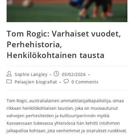
Tom Rogic: Varhaiset vuodet,
Perhehistoria,
Henkilökohtainen tausta
Post
Post
Sophie Langley
03/02/2026
author:
published:
Post
Post
Pelaajien biografiat
0 Comments
category:
comments:
Tom Rogic, australialainen ammattilaisjalkapalloilija, omaa
rikkaan henkilökohtaisen taustan, joka on muovautunut
vahvojen perhesiteiden ja kulttuuriperinnön myötä.
Kasvaessaan tukevassa yhteisössä hän kehitti intohimon
jalkapalloa kohtaan, jota vanhemmat ja sisarukset ruokkivat,