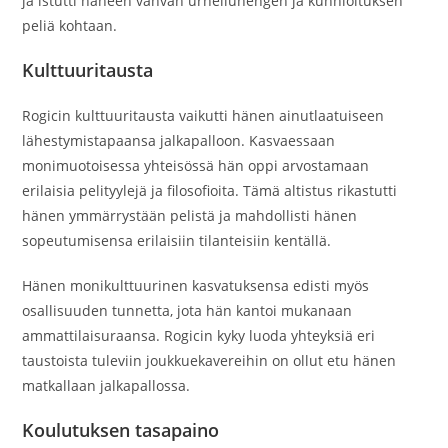
ja istutti häneen vahvan urheiluhengen ja kunnioituksen
peliä kohtaan.
Kulttuuritausta
Rogicin kulttuuritausta vaikutti hänen ainutlaatuiseen
lähestymistapaansa jalkapalloon. Kasvaessaan
monimuotoisessa yhteisössä hän oppi arvostamaan
erilaisia pelityylejä ja filosofioita. Tämä altistus rikastutti
hänen ymmärrystään pelistä ja mahdollisti hänen
sopeutumisensa erilaisiin tilanteisiin kentällä.
Hänen monikulttuurinen kasvatuksensa edisti myös
osallisuuden tunnetta, jota hän kantoi mukanaan
ammattilaisuraansa. Rogicin kyky luoda yhteyksiä eri
taustoista tuleviin joukkuekavereihin on ollut etu hänen
matkallaan jalkapallossa.
Koulutuksen tasapaino