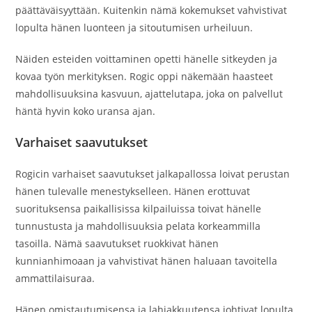
päättäväisyyttään. Kuitenkin nämä kokemukset vahvistivat
lopulta hänen luonteen ja sitoutumisen urheiluun.
Näiden esteiden voittaminen opetti hänelle sitkeyden ja
kovaa työn merkityksen. Rogic oppi näkemään haasteet
mahdollisuuksina kasvuun, ajattelutapa, joka on palvellut
häntä hyvin koko uransa ajan.
Varhaiset saavutukset
Rogicin varhaiset saavutukset jalkapallossa loivat perustan
hänen tulevalle menestykselleen. Hänen erottuvat
suorituksensa paikallisissa kilpailuissa toivat hänelle
tunnustusta ja mahdollisuuksia pelata korkeammilla
tasoilla. Nämä saavutukset ruokkivat hänen
kunnianhimoaan ja vahvistivat hänen haluaan tavoitella
ammattilaisuraa.
Hänen omistautumisensa ja lahjakkuutensa johtivat lopulta