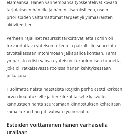
elämäänsä. Hänen vanhempansa työskentelivät kovasti
tarjotakseen hänelle ja hänen sisaruksilleen, usein
priorisoiden välttämättömät tarpeet yli ylimääräisten
aktiviteettien.
Perheen rajalliset resurssit tarkoittivat, että Tomin oli
turvauduttava yhteisön tukeen ja paikallisiin seuroihin
tavoitellessaan intohimoaan jalkapalloa kohtaan. Tämä
ympäristö edisti vahvaa yhteisön ja kuulumisen tunnetta,
joka oli ratkaisevassa roolissa hänen kehityksessään
pelaajana.
Huolimatta näistä haasteista Rogicin perhe asetti korkean
arvon koulutukselle ja henkilökohtaiselle kasvulle,
kannustaen häntä seuraamaan kiinnostuksen kohteitaan
samalla kun hän piti vahvan työmoraalin.
Esteiden voittaminen hänen varhaisella
urallaan