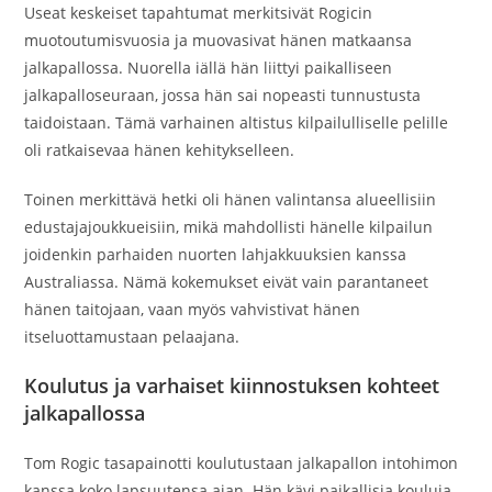
Useat keskeiset tapahtumat merkitsivät Rogicin
muotoutumisvuosia ja muovasivat hänen matkaansa
jalkapallossa. Nuorella iällä hän liittyi paikalliseen
jalkapalloseuraan, jossa hän sai nopeasti tunnustusta
taidoistaan. Tämä varhainen altistus kilpailulliselle pelille
oli ratkaisevaa hänen kehitykselleen.
Toinen merkittävä hetki oli hänen valintansa alueellisiin
edustajajoukkueisiin, mikä mahdollisti hänelle kilpailun
joidenkin parhaiden nuorten lahjakkuuksien kanssa
Australiassa. Nämä kokemukset eivät vain parantaneet
hänen taitojaan, vaan myös vahvistivat hänen
itseluottamustaan pelaajana.
Koulutus ja varhaiset kiinnostuksen kohteet
jalkapallossa
Tom Rogic tasapainotti koulutustaan jalkapallon intohimon
kanssa koko lapsuutensa ajan. Hän kävi paikallisia kouluja,