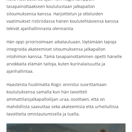
tasapainottaakseen koulutustaan jalkapallon
sitoumuksensa kanssa. Harjoittelun ja otteluiden
vaatimukset ristiriidassa hänen koulutehtäviensä kanssa
tekivät ajanhallinnasta olennaista.
Hän oppi priorisoimaan aikatauluaan, löytämään tapoja
integroida akateemiset sitoumuksensa jalkapallon
intohimon kanssa. Tämä tasapainottaminen opetti hänelle
arvokkaita elämän taitoja, kuten kurinalaisuutta ja
ajanhallintaa.
Haasteista huolimatta Rogic onnistui suorittamaan
koulutuksensa samalla kun hän tavoitteli
ammattilaisjalkapalloilijan uraa, osoittaen, että on
mahdollista saavuttaa sekä akateemisia että urheilullisia
tavoitteita omistautumisella ja tuella.