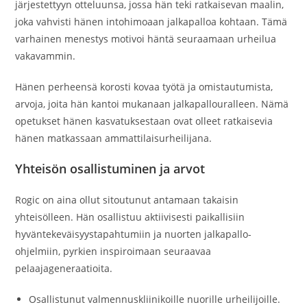
järjestettyyn otteluunsa, jossa hän teki ratkaisevan maalin,
joka vahvisti hänen intohimoaan jalkapalloa kohtaan. Tämä
varhainen menestys motivoi häntä seuraamaan urheilua
vakavammin.
Hänen perheensä korosti kovaa työtä ja omistautumista,
arvoja, joita hän kantoi mukanaan jalkapallouralleen. Nämä
opetukset hänen kasvatuksestaan ovat olleet ratkaisevia
hänen matkassaan ammattilaisurheilijana.
Yhteisön osallistuminen ja arvot
Rogic on aina ollut sitoutunut antamaan takaisin
yhteisölleen. Hän osallistuu aktiivisesti paikallisiin
hyväntekeväisyystapahtumiin ja nuorten jalkapallo-
ohjelmiin, pyrkien inspiroimaan seuraavaa
pelaajageneraatioita.
Osallistunut valmennuskliinikoille nuorille urheilijoille.