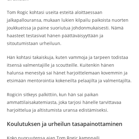
Tom Rogic kohtasi useita esteitä aloittaessaan
jalkapallouransa, mukaan lukien kilpailu paikoista nuorten
joukkueissa ja paine suoriutua johdonmukaisesti. Nämä
haasteet testasivat hänen päättäväisyyttään ja
sitoutumistaan urheiluun.
Hän kohtasi takaiskuja, kuten vammoja ja tarpeen todistaa
itsensä valmentajille ja scoutteille. Kuitenkin hänen
halunsa menestyä sai hänet harjoittelemaan kovemmin ja
etsimään mentorointia kokeneilta pelaajilta ja valmentajilta.
Rogicin sitkeys palkittiin, kun hän sai paikan
ammattilaisakatemiasta, joka tarjosi hänelle tarvittavaa
harjoittelua ja altistumista uransa edistämiseksi.
Koulutuksen ja urheilun tasapainottaminen
Koko nuoruutensa ajan Tom Rogic kamppaili