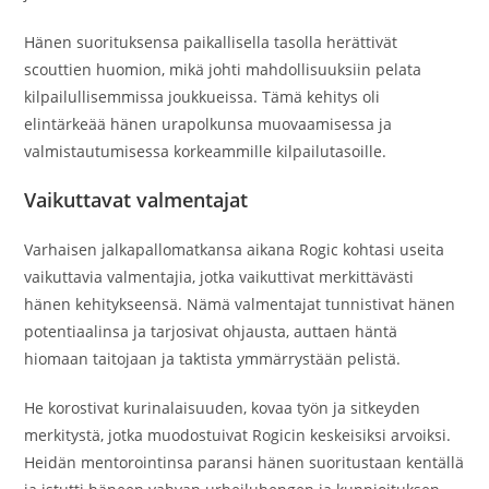
Hänen suorituksensa paikallisella tasolla herättivät
scouttien huomion, mikä johti mahdollisuuksiin pelata
kilpailullisemmissa joukkueissa. Tämä kehitys oli
elintärkeää hänen urapolkunsa muovaamisessa ja
valmistautumisessa korkeammille kilpailutasoille.
Vaikuttavat valmentajat
Varhaisen jalkapallomatkansa aikana Rogic kohtasi useita
vaikuttavia valmentajia, jotka vaikuttivat merkittävästi
hänen kehitykseensä. Nämä valmentajat tunnistivat hänen
potentiaalinsa ja tarjosivat ohjausta, auttaen häntä
hiomaan taitojaan ja taktista ymmärrystään pelistä.
He korostivat kurinalaisuuden, kovaa työn ja sitkeyden
merkitystä, jotka muodostuivat Rogicin keskeisiksi arvoiksi.
Heidän mentorointinsa paransi hänen suoritustaan kentällä