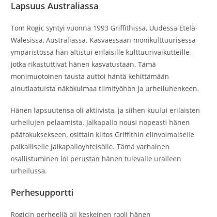
Lapsuus Australiassa
Tom Rogic syntyi vuonna 1993 Griffithissä, Uudessa Etelä-
Walesissa, Australiassa. Kasvaessaan monikulttuurisessa
ympäristössä hän altistui erilaisille kulttuurivaikutteille,
jotka rikastuttivat hänen kasvatustaan. Tämä
monimuotoinen tausta auttoi häntä kehittämään
ainutlaatuista näkökulmaa tiimityöhön ja urheiluhenkeen.
Hänen lapsuutensa oli aktiivista, ja siihen kuului erilaisten
urheilujen pelaamista. Jalkapallo nousi nopeasti hänen
pääfokuksekseen, osittain kiitos Griffithin elinvoimaiselle
paikalliselle jalkapalloyhteisölle. Tämä varhainen
osallistuminen loi perustan hänen tulevalle uralleen
urheilussa.
Perhesupportti
Rogicin perheellä oli keskeinen rooli hänen