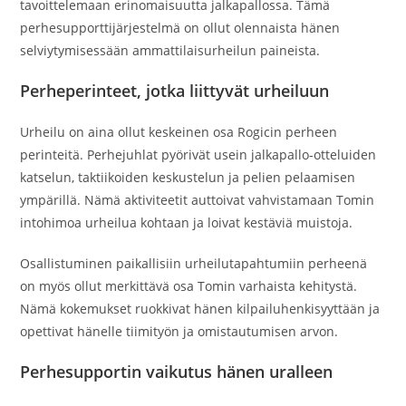
tavoittelemaan erinomaisuutta jalkapallossa. Tämä
perhesupporttijärjestelmä on ollut olennaista hänen
selviytymisessään ammattilaisurheilun paineista.
Perheperinteet, jotka liittyvät urheiluun
Urheilu on aina ollut keskeinen osa Rogicin perheen
perinteitä. Perhejuhlat pyörivät usein jalkapallo-otteluiden
katselun, taktiikoiden keskustelun ja pelien pelaamisen
ympärillä. Nämä aktiviteetit auttoivat vahvistamaan Tomin
intohimoa urheilua kohtaan ja loivat kestäviä muistoja.
Osallistuminen paikallisiin urheilutapahtumiin perheenä
on myös ollut merkittävä osa Tomin varhaista kehitystä.
Nämä kokemukset ruokkivat hänen kilpailuhenkisyyttään ja
opettivat hänelle tiimityön ja omistautumisen arvon.
Perhesupportin vaikutus hänen uralleen