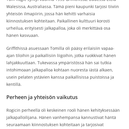
Walesissa, Australiassa. Tämä pieni kaupunki tarjosi tiiviin
yhteisön ilmapiirin, jossa hän kehitti varhaisia
kiinnostuksen kohteitaan. Paikallinen kulttuuri korosti
urheilua, erityisesti jalkapalloa, joka oli merkittävä osa
hänen kasvuaan.
Griffithissä asuessaan Tomilla oli pääsy erilaisiin vapaa-
ajan tiloihin ja paikallisiin liigoihin, jotka ruokkivat hänen
lahjakkuuttaan. Tukevassa ympäristössä hän sai tutkia
intohimoaan jalkapalloa kohtaan nuoresta iästä alkaen,
usein pelaten ystävien kanssa paikallisissa puistoissa ja
kentillä.
Perheen ja yhteisön vaikutus
Rogicin perheellä oli keskeinen rooli hänen kehityksessään
jalkapalloilijana. Hänen vanhempansa kannustivat häntä
seuraamaan kiinnostuksen kohteitaan ja tarjosivat