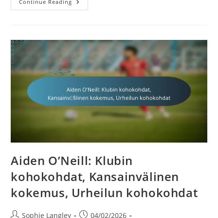
Dario
Continue Reading
Vidosic:
Perhetausta,
Nuoruuden
Vaikutteet,
Henkilökohtainen
Elämä
Aiden O’Neill: Klubin
kohokohdat, Kansainvälinen
kokemus, Urheilun kohokohdat
Post
Post
Sophie Langley
04/02/2026