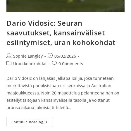
Dario Vidosic: Seuran
saavutukset, kansainväliset
esiintymiset, uran kohokohdat
Post
Post
Sophie Langley
05/02/2026
author:
published:
Post
Post
Uran kohokohdat
0 Comments
category:
comments:
Dario Vidosic on lahjakas jalkapalloilija, joka tunnetaan
merkittävistä panoksistaan eri seuroissa ja Australian
maajoukkueessa. Noin 20 maaottelua pelanneena hän on
esitellyt taitojaan kansainvälisellä tasolla ja voittanut
uransa aikana lukuisia titteleitä…
Dario
Continue Reading
Vidosic:
Seuran