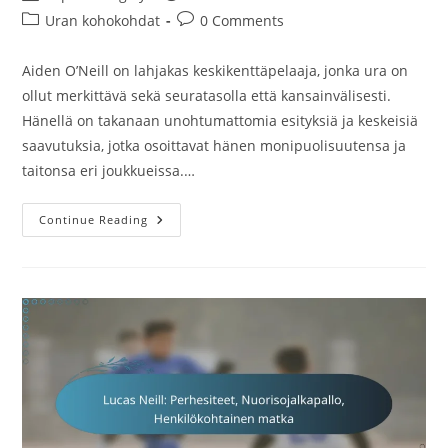
author:
published:
Post
Post
Uran kohokohdat
0 Comments
category:
comments:
Aiden O’Neill on lahjakas keskikenttäpelaaja, jonka ura on
ollut merkittävä sekä seuratasolla että kansainvälisesti.
Hänellä on takanaan unohtumattomia esityksiä ja keskeisiä
saavutuksia, jotka osoittavat hänen monipuolisuutensa ja
taitonsa eri joukkueissa.…
Aiden
Continue Reading
O’Neill:
Klubin
Kohokohdat,
Kansainvälinen
Kokemus,
Urheilun
Kohokohdat