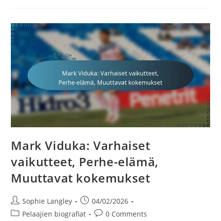
Saavutukset,
Kansainväliset
Esiintymiset,
Uran
Kohokohdat
Mark Viduka: Varhaiset
vaikutteet, Perhe-elämä,
Muuttavat kokemukset
Post
Post
Sophie Langley
04/02/2026
author:
published:
Post
Post
Pelaajien biografiat
0 Comments