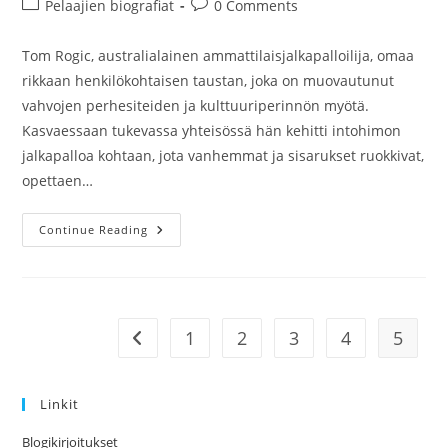
Post
Post
Pelaajien biografiat
0 Comments
category:
comments:
Tom Rogic, australialainen ammattilaisjalkapalloilija, omaa
rikkaan henkilökohtaisen taustan, joka on muovautunut
vahvojen perhesiteiden ja kulttuuriperinnön myötä.
Kasvaessaan tukevassa yhteisössä hän kehitti intohimon
jalkapalloa kohtaan, jota vanhemmat ja sisarukset ruokkivat,
opettaen…
Tom
Continue Reading
Rogic:
Varhaiset
Vuodet,
Perhehistoria,
Henkilökohtainen
Tausta
1
2
3
4
5
Go to the previous page
Linkit
Blogikirjoitukset