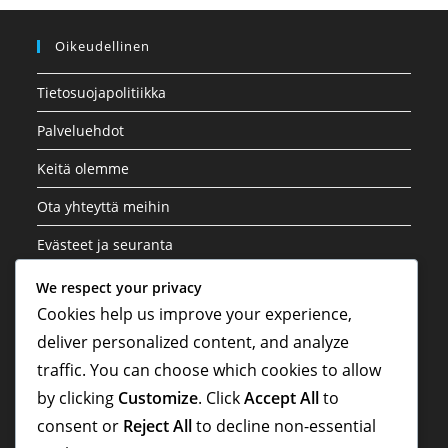
Oikeudellinen
Tietosuojapolitiikka
Palveluehdot
Keitä olemme
Ota yhteyttä meihin
Evästeet ja seuranta
We respect your privacy
Kategoriat
Cookies help us improve your experience,
deliver personalized content, and analyze
Kansainväliset osallistumiset
traffic. You can choose which cookies to allow
Pelaajien biografiat
by clicking
Customize
. Click
Accept All
to
Uran kohokohdat
consent or
Reject All
to decline non-essential