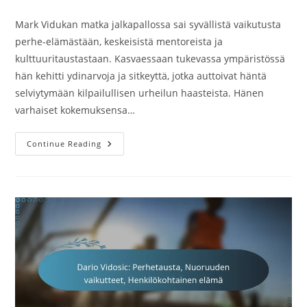
category:
comments:
Mark Vidukan matka jalkapallossa sai syvällistä vaikutusta
perhe-elämästään, keskeisistä mentoreista ja
kulttuuritaustastaan. Kasvaessaan tukevassa ympäristössä
hän kehitti ydinarvoja ja sitkeyttä, jotka auttoivat häntä
selviytymään kilpailullisen urheilun haasteista. Hänen
varhaiset kokemuksensa…
Mark
Continue Reading
Viduka:
Varhaiset
Vaikutteet,
Perhe-
Elämä,
Muuttavat
Kokemukset