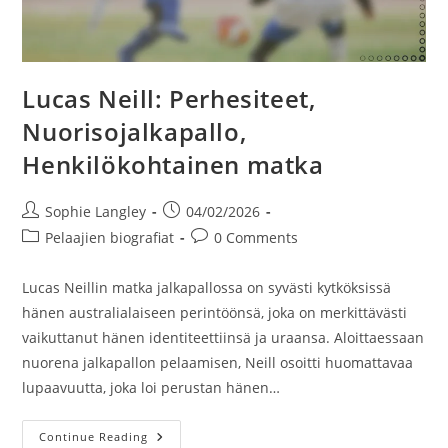
Lucas Neill: Perhesiteet,
Nuorisojalkapallo,
Henkilökohtainen matka
Post
Post
Sophie Langley
04/02/2026
author:
published:
Post
Post
Pelaajien biografiat
0 Comments
category:
comments:
Lucas Neillin matka jalkapallossa on syvästi kytköksissä
hänen australialaiseen perintöönsä, joka on merkittävästi
vaikuttanut hänen identiteettiinsä ja uraansa. Aloittaessaan
nuorena jalkapallon pelaamisen, Neill osoitti huomattavaa
lupaavuutta, joka loi perustan hänen…
Lucas
Continue Reading