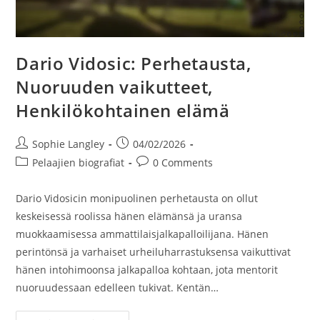
Dario Vidosic: Perhetausta,
Nuoruuden vaikutteet,
Henkilökohtainen elämä
Post
Post
Sophie Langley
04/02/2026
author:
published:
Post
Post
Pelaajien biografiat
0 Comments
category:
comments:
Dario Vidosicin monipuolinen perhetausta on ollut
keskeisessä roolissa hänen elämänsä ja uransa
muokkaamisessa ammattilaisjalkapalloilijana. Hänen
perintönsä ja varhaiset urheiluharrastuksensa vaikuttivat
hänen intohimoonsa jalkapalloa kohtaan, jota mentorit
nuoruudessaan edelleen tukivat. Kentän…