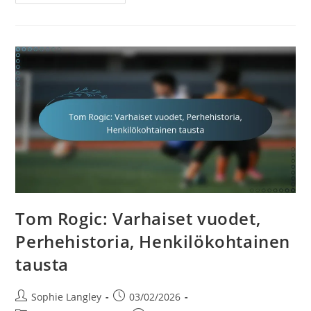
Neill:
Perhesiteet,
Nuorisojalkapallo,
Henkilökohtainen
Matka
Tom Rogic: Varhaiset vuodet,
Perhehistoria, Henkilökohtainen
tausta
Post
Post
Sophie Langley
03/02/2026
author:
published: