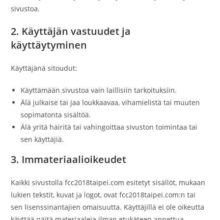
sivustoa.
2. Käyttäjän vastuudet ja
käyttäytyminen
Käyttäjänä sitoudut:
Käyttämään sivustoa vain laillisiin tarkoituksiin.
Älä julkaise tai jaa loukkaavaa, vihamielistä tai muuten
sopimatonta sisältöä.
Älä yritä häiritä tai vahingoittaa sivuston toimintaa tai
sen käyttäjiä.
3. Immateriaalioikeudet
Kaikki sivustolla fcc2018taipei.com esitetyt sisällöt, mukaan
lukien tekstit, kuvat ja logot, ovat fcc2018taipei.com:n tai
sen lisenssinantajien omaisuutta. Käyttäjillä ei ole oikeutta
käyttää näitä materiaaleja ilman etukäteen annettua