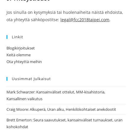
Jos sinulla on kysymyksiä tai huolenaiheita näistä ehdoista,
ota yhteyttä sähköpostitse:
legal@fcc2018taipei.com
.
Linkit
Blogikirjoitukset
Keitä olemme
Ota yhteyttä meihin
Uusimmat Julkaisut
Mark Schwarzer: Kansainväliset ottelut, MM-kisahistoria,
Kansallinen vaikutus
Craig Moore: Alkuperä, Uran alku, Henkilökohtaiset anekdootit
Brett Emerton: Seura saavutukset, kansainväliset turnaukset, uran
kohokohdat