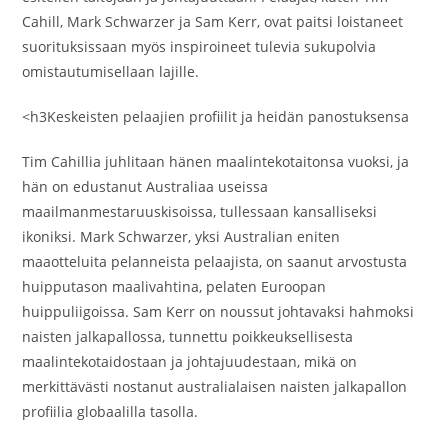
Cahill, Mark Schwarzer ja Sam Kerr, ovat paitsi loistaneet
suorituksissaan myös inspiroineet tulevia sukupolvia
omistautumisellaan lajille.
<h3Keskeisten pelaajien profiilit ja heidän panostuksensa
Tim Cahillia juhlitaan hänen maalintekotaitonsa vuoksi, ja
hän on edustanut Australiaa useissa
maailmanmestaruuskisoissa, tullessaan kansalliseksi
ikoniksi. Mark Schwarzer, yksi Australian eniten
maaotteluita pelanneista pelaajista, on saanut arvostusta
huipputason maalivahtina, pelaten Euroopan
huippuliigoissa. Sam Kerr on noussut johtavaksi hahmoksi
naisten jalkapallossa, tunnettu poikkeuksellisesta
maalintekotaidostaan ja johtajuudestaan, mikä on
merkittävästi nostanut australialaisen naisten jalkapallon
profiilia globaalilla tasolla.