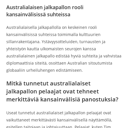
Australialaisen jalkapallon rooli
kansainvälisissä suhteissa
Australialaisella jalkapallolla on keskeinen rooli
kansainvälisissä suhteissa toimimalla kulttuurien
sillanrakentajana. Ystävyysotteluiden, turnausten ja
yhteistyön kautta ulkomaisten seurojen kanssa
australialainen jalkapallo edistää hyviä suhteita ja vahvistaa
diplomaattisia siteitä, osoittaen Australian sitoutumista
globaaliin urheiluhengen edistämiseen.
Mitkä tunnetut australialaiset
jalkapallon pelaajat ovat tehneet
merkittäviä kansainvälisiä panostuksia?
Useat tunnetut australialaiset jalkapallon pelaajat ovat
vaikuttaneet merkittävästi kansainvälisellä näyttämöllä,
esitellen taitojaan ja johtajuuttaan. Pelaajat, kuten Tim