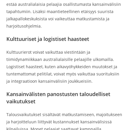
estää australialaisia pelaajia osallistumasta kansainvälisiin
tapahtumiin. Lisäksi maantieteellinen etäisyys suurista
jalkapallokeskuksista voi vaikeuttaa matkustamista ja
harjoitusohjelmia.
Kulttuuriset ja logistiset haasteet
Kulttuurierot voivat vaikuttaa viestintään ja
tiimidynamiikkaan australialaisille pelaajille ulkomailla.
Logistiset haasteet, kuten aikavyöhykkeiden muutokset ja
tuntemattomat pelitilat, voivat myös vaikuttaa suorituksiin
ja integraatioon kansainvälisiin joukkueisiin.
Kansainvälisten panostusten taloudelliset
vaikutukset
Talousvaikutukset sisältävät matkustamiseen, majoitukseen
ja harjoitteluun liittyvät kustannukset kansainvälisissä
kilpailuissa. Monet pelaajat saattavat kamppailla