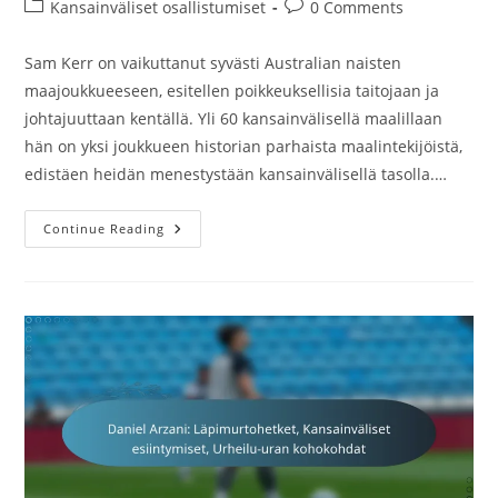
author:
published:
Post
Post
Kansainväliset osallistumiset
0 Comments
category:
comments:
Sam Kerr on vaikuttanut syvästi Australian naisten
maajoukkueeseen, esitellen poikkeuksellisia taitojaan ja
johtajuuttaan kentällä. Yli 60 kansainvälisellä maalillaan
hän on yksi joukkueen historian parhaista maalintekijöistä,
edistäen heidän menestystään kansainvälisellä tasolla.…
Sam
Continue Reading
Kerr:
Vaikutus
Naisten
Maajoukkueeseen,
Kansainväliset
Maalit,
Perintö