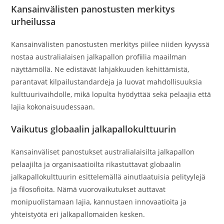
Kansainvälisten panostusten merkitys
urheilussa
Kansainvälisten panostusten merkitys piilee niiden kyvyssä
nostaa australialaisen jalkapallon profiilia maailman
näyttämöllä. Ne edistävät lahjakkuuden kehittämistä,
parantavat kilpailustandardeja ja luovat mahdollisuuksia
kulttuurivaihdolle, mikä lopulta hyödyttää sekä pelaajia että
lajia kokonaisuudessaan.
Vaikutus globaalin jalkapallokulttuurin
Kansainväliset panostukset australialaisilta jalkapallon
pelaajilta ja organisaatioilta rikastuttavat globaalin
jalkapallokulttuurin esittelemällä ainutlaatuisia pelityylejä
ja filosofioita. Nämä vuorovaikutukset auttavat
monipuolistamaan lajia, kannustaen innovaatioita ja
yhteistyötä eri jalkapallomaiden kesken.