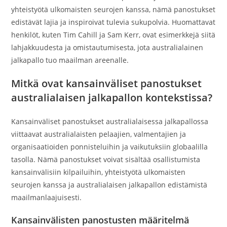
yhteistyötä ulkomaisten seurojen kanssa, nämä panostukset
edistävät lajia ja inspiroivat tulevia sukupolvia. Huomattavat
henkilöt, kuten Tim Cahill ja Sam Kerr, ovat esimerkkejä siitä
lahjakkuudesta ja omistautumisesta, jota australialainen
jalkapallo tuo maailman areenalle.
Mitkä ovat kansainväliset panostukset
australialaisen jalkapallon kontekstissa?
Kansainväliset panostukset australialaisessa jalkapallossa
viittaavat australialaisten pelaajien, valmentajien ja
organisaatioiden ponnisteluihin ja vaikutuksiin globaalilla
tasolla. Nämä panostukset voivat sisältää osallistumista
kansainvälisiin kilpailuihin, yhteistyötä ulkomaisten
seurojen kanssa ja australialaisen jalkapallon edistämistä
maailmanlaajuisesti.
Kansainvälisten panostusten määritelmä