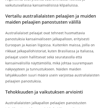
vaikutusvallassa kansainvälisissä kilpailuissa.
Vertailu australialaisten pelaajien ja muiden
maiden pelaajien panostusten välillä
Australialaiset pelaajat ovat tehneet huomattavia
panostuksia kansainväliseen jalkapalloon, erityisesti
Euroopan ja Aasian liigoissa. Kuitenkin maissa, joilla on
rikkaat jalkapallohistoriat, kuten Brasiliassa ja Italiassa,
pelaajat usein hallitsevat sekä seuratasolla että
kansainvälisillä näyttämöillä, mikä johtaa suurempaan
näkyvyyteen ja tunnustukseen. Näiden maiden
lahjakkuuden suuri määrä usein varjostaa australialaisten
pelaajien panostuksia.
Tehokkuuden ja vaikutuksen arviointi
Australialaisten jalkapallon pelaajien panostusten