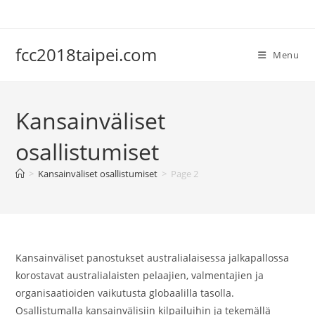
Skip
to
content
fcc2018taipei.com
Menu
Kansainväliset
osallistumiset
>
Kansainväliset osallistumiset
>
Page 2
Kansainväliset panostukset australialaisessa jalkapallossa
korostavat australialaisten pelaajien, valmentajien ja
organisaatioiden vaikutusta globaalilla tasolla.
Osallistumalla kansainvälisiin kilpailuihin ja tekemällä