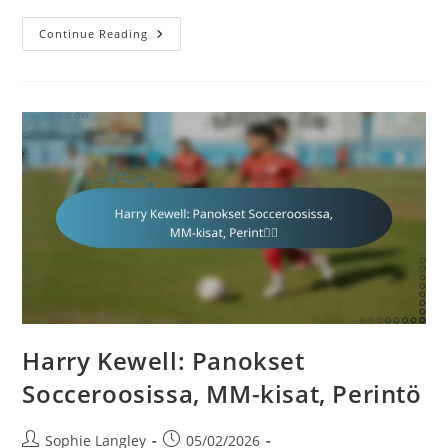
Mile
Continue Reading
Jedinak:
Kapteenuus,
Kansainväliset
Ottelut,
Maajoukkueen
Vaikutus
Harry Kewell: Panokset
Socceroosissa, MM-kisat, Perintö
Post
Post
Sophie Langley
05/02/2026