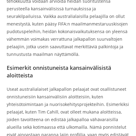
tehokkuutta voidaan arvioida heidän suoritustensa
perusteella kansainvälisissä turnauksissa ja
seurakilpailuissa. Vaikka australialaisilla pelaajilla on ollut
menestystä, kuten pääsy FIFA:n maailmanmestaruuskisojen
pudotuspeleihin, heidän kokonaisvaikutuksensa on yleensä
vähemmän voimakas verrattuna jalkapallon suurvaltojen
pelaajiin, jotka usein saavuttavat merkittäviä palkintoja ja
tunnustusta maailman näyttämöllä.
Esimerkit onnistuneista kansainvälisistä
aloitteista
Useat australialaiset jalkapallon pelaajat ovat osallistuneet
onnistuneisiin kansainvälisiin aloitteisiin, kuten
yhteisötoimintaan ja nuorisokehitysprojekteihin. Esimerkiksi
pelaajat, kuten Tim Cahill, ovat olleet mukana aloitteissa,
joiden tavoitteena on edistää jalkapalloa vähävaraisilla
alueilla sekä kotimaassa että ulkomailla. Nämä ponnistelut
eivät ainoastaan paranna lajin profiilia, vaan myös edistävät