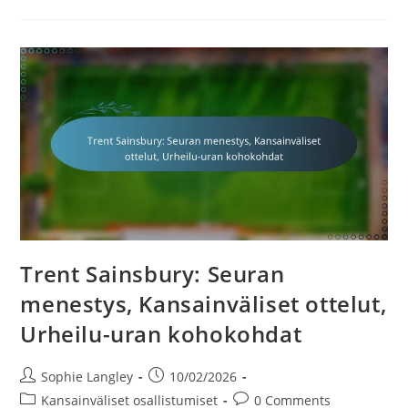
Läpimurtohetket,
Kansainväliset
Esiintymiset,
Urheilu-
Uran
Kohokohdat
Trent Sainsbury: Seuran
menestys, Kansainväliset ottelut,
Urheilu-uran kohokohdat
Post
Post
Sophie Langley
10/02/2026
author:
published:
Post
Post
Kansainväliset osallistumiset
0 Comments