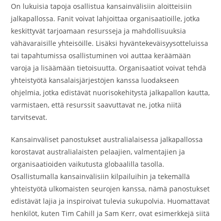
On lukuisia tapoja osallistua kansainvälisiin aloitteisiin
jalkapallossa. Fanit voivat lahjoittaa organisaatioille, jotka
keskittyvät tarjoamaan resursseja ja mahdollisuuksia
vähävaraisille yhteisöille. Lisäksi hyväntekeväisyysotteluissa
tai tapahtumissa osallistuminen voi auttaa keräämään
varoja ja lisäämään tietoisuutta. Organisaatiot voivat tehdä
yhteistyötä kansalaisjärjestöjen kanssa luodakseen
ohjelmia, jotka edistävät nuorisokehitystä jalkapallon kautta,
varmistaen, että resurssit saavuttavat ne, jotka niitä
tarvitsevat.
Kansainväliset panostukset australialaisessa jalkapallossa
korostavat australialaisten pelaajien, valmentajien ja
organisaatioiden vaikutusta globaalilla tasolla.
Osallistumalla kansainvälisiin kilpailuihin ja tekemällä
yhteistyötä ulkomaisten seurojen kanssa, nämä panostukset
edistävät lajia ja inspiroivat tulevia sukupolvia. Huomattavat
henkilöt, kuten Tim Cahill ja Sam Kerr, ovat esimerkkejä siitä