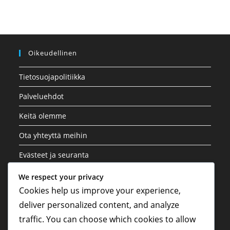
Oikeudellinen
Tietosuojapolitiikka
Palveluehdot
Keitä olemme
Ota yhteyttä meihin
Evästeet ja seuranta
We respect your privacy
Kategoriat
Cookies help us improve your experience,
deliver personalized content, and analyze
Kansainväliset osallistumiset
traffic. You can choose which cookies to allow
Pelaajien biografiat