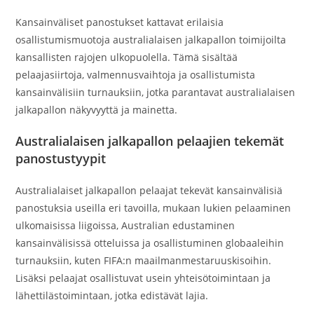
Kansainväliset panostukset kattavat erilaisia
osallistumismuotoja australialaisen jalkapallon toimijoilta
kansallisten rajojen ulkopuolella. Tämä sisältää
pelaajasiirtoja, valmennusvaihtoja ja osallistumista
kansainvälisiin turnauksiin, jotka parantavat australialaisen
jalkapallon näkyvyyttä ja mainetta.
Australialaisen jalkapallon pelaajien tekemät
panostustyypit
Australialaiset jalkapallon pelaajat tekevät kansainvälisiä
panostuksia useilla eri tavoilla, mukaan lukien pelaaminen
ulkomaisissa liigoissa, Australian edustaminen
kansainvälisissä otteluissa ja osallistuminen globaaleihin
turnauksiin, kuten FIFA:n maailmanmestaruuskisoihin.
Lisäksi pelaajat osallistuvat usein yhteisötoimintaan ja
lähettilästoimintaan, jotka edistävät lajia.