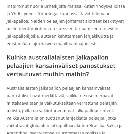
inspiroinut nuoria urheilijoita maissa, kuten Yhdysvalloissa
ja Yhdistyneessä kuningaskunnassa, tavoittelemaan
jalkapalloa. Näiden pelaajien johtamat aloitteet keskittyvät
usein mentorointiin ja resurssien tarjoamiseen tuleville
jalkapalloilijoille, auttaen kehittämään lahjakkuutta ja
edistämään lajin kasvua maailmanlaajuisesti.
Kuinka australialaisten jalkapallon
pelaajien kansainväliset panostukset
vertautuvat muihin maihin?
Australialaisten jalkapallon pelaajien kansainväliset
panostukset ovat merkittäviä, vaikka ne usein eroavat
mittakaavaltaan ja vaikutukseltaan verrattuna pelaajiin
maista, joilla on vakiintuneemmat jalkapalloperinteet.
Vaikka Australia on tuottanut lahjakkaita pelaajia, jotka
vaikuttavat globaaliin jalkapalloon, kuten Brasilia, Saksa ja
Argentiina, ovat yleensä suuremmassa roolissa ja