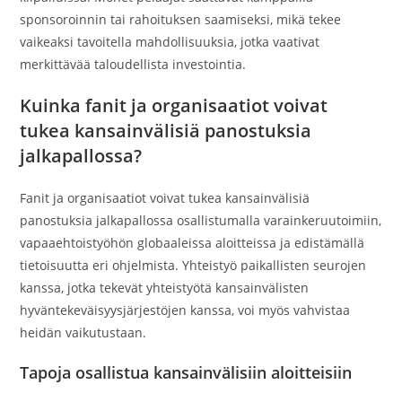
sponsoroinnin tai rahoituksen saamiseksi, mikä tekee
vaikeaksi tavoitella mahdollisuuksia, jotka vaativat
merkittävää taloudellista investointia.
Kuinka fanit ja organisaatiot voivat
tukea kansainvälisiä panostuksia
jalkapallossa?
Fanit ja organisaatiot voivat tukea kansainvälisiä
panostuksia jalkapallossa osallistumalla varainkeruutoimiin,
vapaaehtoistyöhön globaaleissa aloitteissa ja edistämällä
tietoisuutta eri ohjelmista. Yhteistyö paikallisten seurojen
kanssa, jotka tekevät yhteistyötä kansainvälisten
hyväntekeväisyysjärjestöjen kanssa, voi myös vahvistaa
heidän vaikutustaan.
Tapoja osallistua kansainvälisiin aloitteisiin