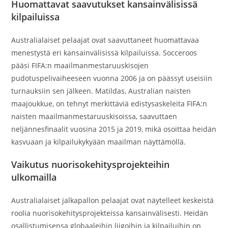
Huomattavat saavutukset kansainvälisissä
kilpailuissa
Australialaiset pelaajat ovat saavuttaneet huomattavaa
menestystä eri kansainvälisissä kilpailuissa. Socceroos
pääsi FIFA:n maailmanmestaruuskisojen
pudotuspelivaiheeseen vuonna 2006 ja on päässyt useisiin
turnauksiin sen jälkeen. Matildas, Australian naisten
maajoukkue, on tehnyt merkittäviä edistysaskeleita FIFA:n
naisten maailmanmestaruuskisoissa, saavuttaen
neljännesfinaalit vuosina 2015 ja 2019, mikä osoittaa heidän
kasvuaan ja kilpailukykyään maailman näyttämöllä.
Vaikutus nuorisokehitysprojekteihin
ulkomailla
Australialaiset jalkapallon pelaajat ovat näytelleet keskeistä
roolia nuorisokehitysprojekteissa kansainvälisesti. Heidän
osallistumisensa globaaleihin liigoihin ja kilpailuihin on