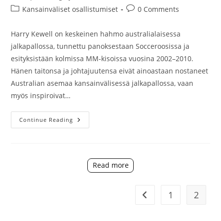
author:
published:
Post
Post
Kansainväliset osallistumiset
0 Comments
category:
comments:
Harry Kewell on keskeinen hahmo australialaisessa
jalkapallossa, tunnettu panoksestaan Socceroosissa ja
esityksistään kolmissa MM-kisoissa vuosina 2002–2010.
Hänen taitonsa ja johtajuutensa eivät ainoastaan nostaneet
Australian asemaa kansainvälisessä jalkapallossa, vaan
myös inspiroivat…
Harry
Continue Reading
Kewell:
Panokset
Socceroosissa,
MM-
Kisat,
Perintö
Read more
1
2
Go to the previous pag