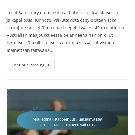
category:
comments:
Trent Sainsbury on merkittävä hahmo australialaisessa
jalkapallossa, tunnettu vaikuttavista esityksistään sekä
seurajoukkue- että maajoukkuepeleissä. Yli 40 maaottelua
Australian maajoukkueessa pelanneena hän on ollut
keskeisessä roolissa useissa turnauksissa, vahvistaen
mainettaan taitavana…
Trent
Continue Reading
Sainsbury:
Seuran
Menestys,
Kansainväliset
Ottelut,
Urheilu-
Uran
Kohokohdat