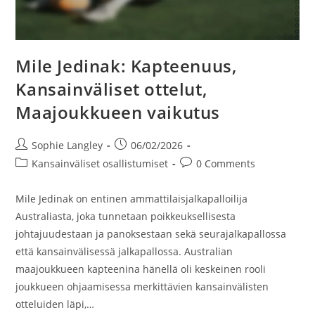
Mile Jedinak: Kapteenuus,
Kansainväliset ottelut,
Maajoukkueen vaikutus
Post
Post
Sophie Langley
06/02/2026
author:
published:
Post
Post
Kansainväliset osallistumiset
0 Comments
category:
comments:
Mile Jedinak on entinen ammattilaisjalkapalloilija
Australiasta, joka tunnetaan poikkeuksellisesta
johtajuudestaan ja panoksestaan sekä seurajalkapallossa
että kansainvälisessä jalkapallossa. Australian
maajoukkueen kapteenina hänellä oli keskeinen rooli
joukkueen ohjaamisessa merkittävien kansainvälisten
otteluiden läpi,…