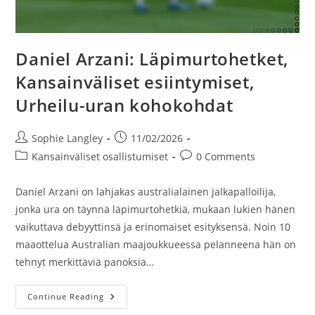
Daniel Arzani: Läpimurtohetket,
Kansainväliset esiintymiset,
Urheilu-uran kohokohdat
Post
Post
Sophie Langley
11/02/2026
author:
published:
Post
Post
Kansainväliset osallistumiset
0 Comments
category:
comments:
Daniel Arzani on lahjakas australialainen jalkapalloilija,
jonka ura on täynnä läpimurtohetkiä, mukaan lukien hänen
vaikuttava debyyttinsä ja erinomaiset esityksensä. Noin 10
maaottelua Australian maajoukkueessa pelanneena hän on
tehnyt merkittäviä panoksia…
Daniel
Continue Reading
Arzani: